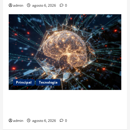
admin
agosto 6, 2026
0
Principal
Tecnología
Expertos alertan sobre los primeros ataques
autónomos de la IA: piden reglas urgentes para
evitar riesgos mayores
admin
agosto 6, 2026
0