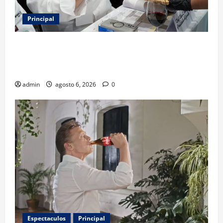
Principal
Expo Pan 2026 llega a CDMX: fechas, chefs
invitados, concursos y cómo asistir al gran evento
de la panadería
admin
agosto 6, 2026
0
Espectaculos
Principal