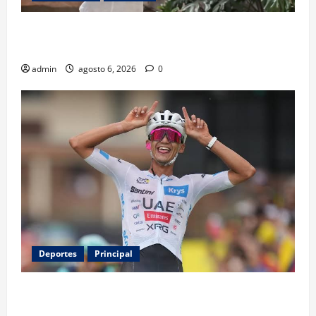
Luis Miguel reaparece en comercial tras meses
alejado de los escenarios
admin
agosto 6, 2026
0
Deportes
Principal
Isaac del Toro renueva con UAE Team Emirates hasta
2031