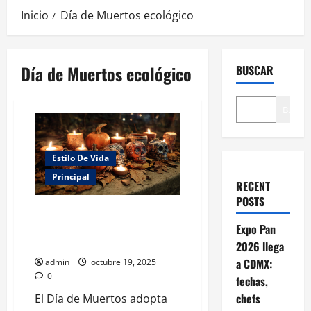
Inicio
Día de Muertos ecológico
Día de Muertos ecológico
BUSCAR
Buscar
Estilo De Vida
Principal
RECENT
POSTS
Altares verdes: el Día de
Muertos se reinventa con
Expo Pan
conciencia ecológica
2026 llega
a CDMX:
admin
octubre 19, 2025
0
fechas,
chefs
El Día de Muertos adopta