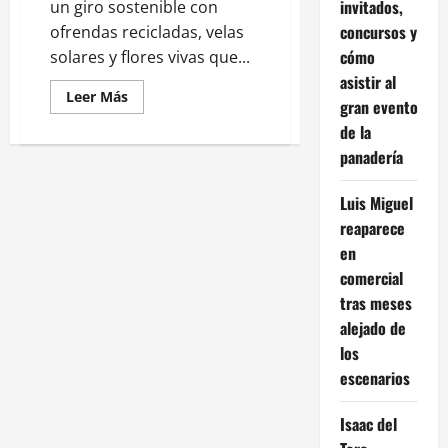
invitados,
un giro sostenible con
concursos y
ofrendas recicladas, velas
cómo
solares y flores vivas que...
asistir al
Leer
Leer Más
gran evento
más
acerca
de la
de
Altares
panadería
verdes:
el
Día
Luis Miguel
de
Muertos
reaparece
se
reinventa
en
con
comercial
conciencia
ecológica
tras meses
alejado de
los
escenarios
Isaac del