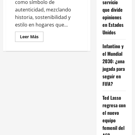
servicio
como símbolo de
que divide
autenticidad, mezclando
opiniones
historia, sostenibilidad y
en Estados
estilo en hogares que...
Unidos
Leer
Leer Más
más
acerca
Infantino y
de
el Mundial
Ecos
del
2030: ¿una
Pasado:
El
jugada para
renacimiento
vintage
seguir en
convierte
el
FIFA?
hogar
en
un
Ted Lasso
museo
viviente
regresa con
el nuevo
equipo
femenil del