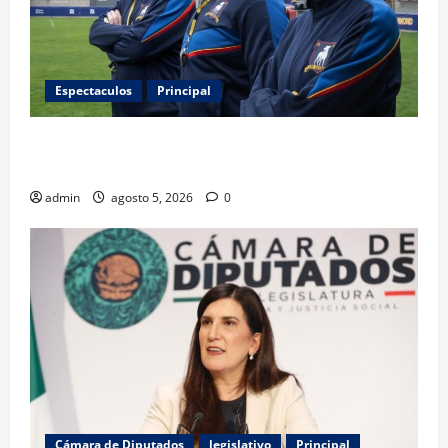
Espectaculos
Principal
Ted Lasso regresa con el nuevo equipo femenil del
AFC Richmond
admin
agosto 5, 2026
0
Cámara de Diputados
legislativo
Principal