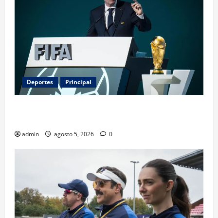
Deportes
Principal
Infantino y el Mundial 2030: ¿una jugada para
seguir en FIFA?
admin
agosto 5, 2026
0