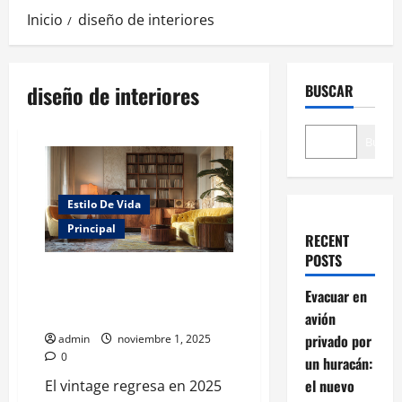
Inicio
diseño de interiores
diseño de interiores
BUSCAR
Buscar
Estilo De Vida
Principal
RECENT
POSTS
Ecos del Pasado: El
renacimiento vintage convierte
Evacuar en
el hogar en un museo viviente
avión
privado por
admin
noviembre 1, 2025
0
un huracán:
el nuevo
El vintage regresa en 2025