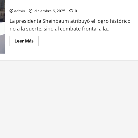
pobreza en siete años
admin
diciembre 6, 2025
0
La presidenta Sheinbaum atribuyó el logro histórico
no a la suerte, sino al combate frontal a la...
Leer
Leer Más
más
acerca
de
Humanismo
Mexicano
rinde
frutos:
13.5
millones
abandonan
la
pobreza
en
siete
años