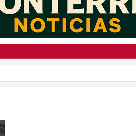
Humanismo Mexicano rinde frutos: 13.5 millones abandonan la