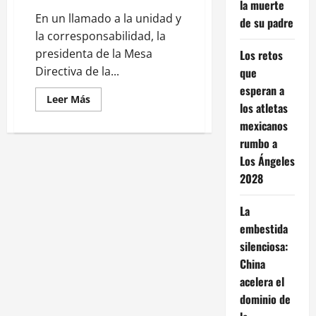
la muerte
En un llamado a la unidad y
de su padre
la corresponsabilidad, la
presidenta de la Mesa
Los retos
Directiva de la...
que
esperan a
Leer
Leer Más
los atletas
más
acerca
mexicanos
de
La
rumbo a
clave
para
Los Ángeles
un
2028
México
próspero
está
en
La
la
colaboración
embestida
entre
silenciosa:
gobierno
y
China
empleadores:
Kenia
acelera el
López
dominio de