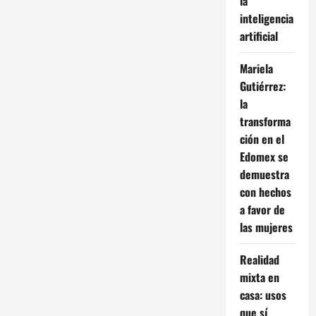
la
inteligencia
artificial
Mariela
Gutiérrez:
la
transforma
ción en el
Edomex se
demuestra
con hechos
a favor de
las mujeres
Realidad
mixta en
casa: usos
que sí