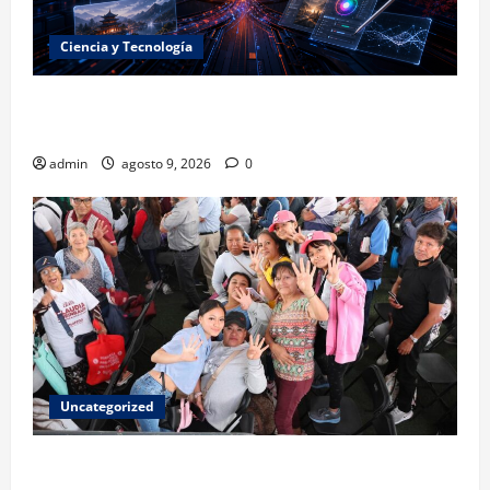
Ciencia y Tecnología
La embestida silenciosa: China acelera el dominio de
la inteligencia artificial
admin
agosto 9, 2026
0
Uncategorized
Mariela Gutiérrez: la transformación en el Edomex