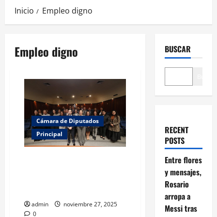
Inicio
Empleo digno
Empleo digno
BUSCAR
Buscar
Cámara de Diputados
RECENT
Principal
POSTS
La clave para un México
Entre flores
próspero está en la
y mensajes,
colaboración entre gobierno y
Rosario
empleadores: Kenia López
arropa a
admin
noviembre 27, 2025
Messi tras
0