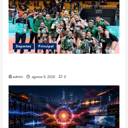
Deportes
Principal
Los retos que esperan a los atletas mexicanos
rumbo a Los Ángeles 2028
admin
agosto 9, 2026
0