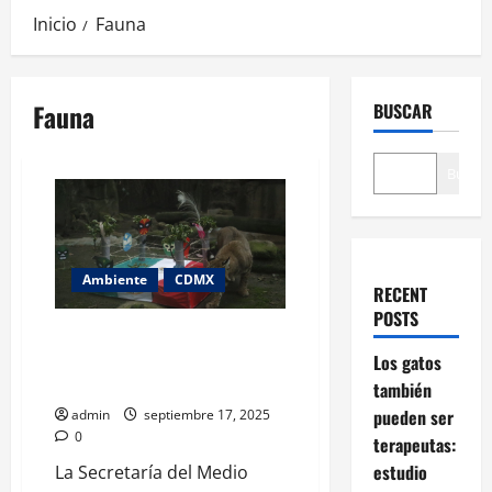
Inicio
Fauna
Fauna
BUSCAR
Buscar
Ambiente
CDMX
RECENT
POSTS
Festeja el mes patrio
aprendiendo sobre la fauna que
Los gatos
hace a México único
también
pueden ser
admin
septiembre 17, 2025
0
terapeutas:
estudio
La Secretaría del Medio