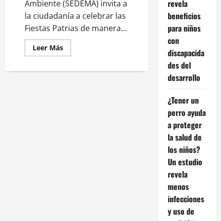
revela
Ambiente (SEDEMA) invita a
beneficios
la ciudadanía a celebrar las
para niños
Fiestas Patrias de manera...
con
Leer
Leer Más
discapacida
más
acerca
des del
de
Festeja
desarrollo
el
mes
patrio
¿Tener un
aprendiendo
sobre
perro ayuda
la
fauna
a proteger
que
la salud de
hace
a
los niños?
México
único
Un estudio
revela
menos
infecciones
y uso de