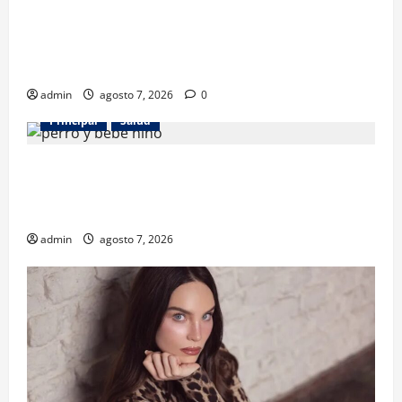
Los gatos también pueden ser terapeutas: estudio
revela beneficios para niños con discapacidades del
desarrollo
admin
agosto 7, 2026
0
Principal
Salud
¿Tener un perro ayuda a proteger la salud de los
niños? Un estudio revela menos infecciones y uso
de antibióticos
admin
agosto 7, 2026