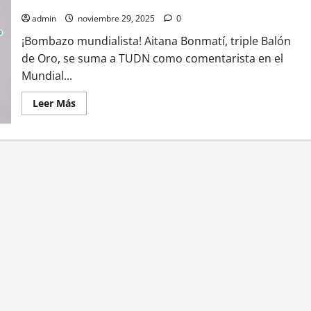
Copa del Mundo 2026
admin
noviembre 29, 2025
0
¡Bombazo mundialista! Aitana Bonmatí, triple Balón
de Oro, se suma a TUDN como comentarista en el
Mundial...
Leer
Leer Más
más
acerca
de
TUDN
ficha
a
Aitana
Bonmatí
como
analista
estrella
para
la
Copa
del
Mundo
2026