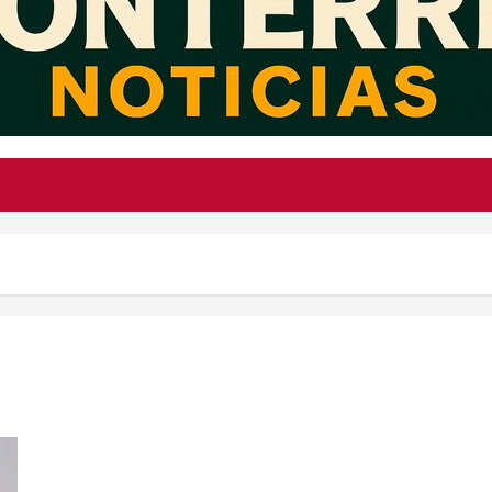
TUDN ficha a Aitana Bonmatí como analista estrella para la