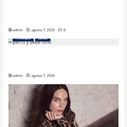
Los gatos también pueden ser terapeutas: estudio
revela beneficios para niños con discapacidades del
desarrollo
admin
agosto 7, 2026
0
Principal
Salud
¿Tener un perro ayuda a proteger la salud de los
niños? Un estudio revela menos infecciones y uso
de antibióticos
admin
agosto 7, 2026