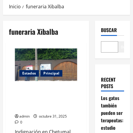
Inicio
funeraria Xibalba
funeraria Xibalba
BUSCAR
Buscar
Estados
Principal
RECENT
POSTS
Engañaban a dueños con cenizas
falsas: descubren funeraria de
Los gatos
mascotas que tiraba cuerpos en
también
Chetumal
pueden ser
admin
octubre 31, 2025
terapeutas:
0
estudio
Indignación en Chetumal,