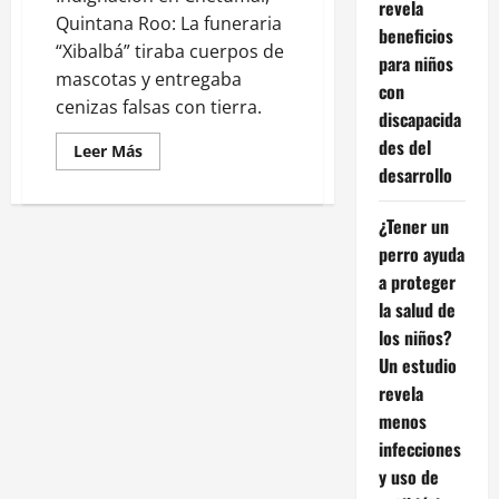
revela
Quintana Roo: La funeraria
beneficios
“Xibalbá” tiraba cuerpos de
para niños
mascotas y entregaba
con
cenizas falsas con tierra.
discapacida
des del
Leer
Leer Más
más
desarrollo
acerca
de
Engañaban
¿Tener un
a
dueños
perro ayuda
con
cenizas
a proteger
falsas:
descubren
la salud de
funeraria
los niños?
de
mascotas
Un estudio
que
tiraba
revela
cuerpos
en
menos
Chetumal
infecciones
y uso de