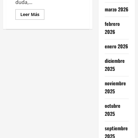
duda,...
marzo 2026
Leer
Leer Más
más
acerca
febrero
de
2026
ONU
vuelve
a
sancionar
enero 2026
a
Irán
por
diciembre
su
programa
2025
nuclear
noviembre
2025
octubre
2025
septiembre
2025