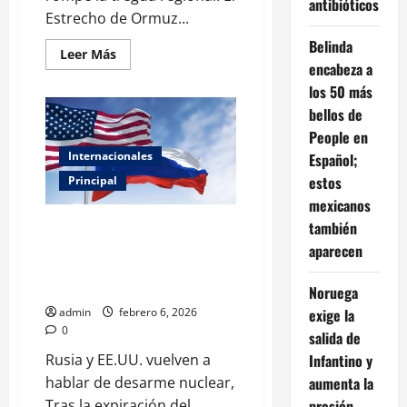
antibióticos
Estrecho de Ormuz...
Belinda
Leer
Leer Más
más
encabeza a
acerca
los 50 más
de
Bloqueo
bellos de
en
Irán:
People en
el
Golfo
Internacionales
Español;
Pérsico
ante
estos
Principal
el
mexicanos
colapso
de
Rusia y EE.UU. coinciden:
también
la
diplomacia
impulsan negociaciones
aparecen
urgentes para un nuevo tratado
nuclear
Noruega
admin
febrero 6, 2026
exige la
0
salida de
Rusia y EE.UU. vuelven a
Infantino y
hablar de desarme nuclear,
aumenta la
Tras la expiración del
presión