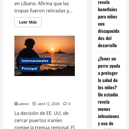
revela
en Líbano. Afirma que las
beneficios
tropas fueron retiradas y...
para niños
Leer
Leer Más
con
más
acerca
discapacida
de
des del
Trump
asegura
desarrollo
que
Israel
y
¿Tener un
Hezbolá
Internacionales
acordaron
perro ayuda
detener
Principal
las
a proteger
agresiones
la salud de
Bloqueo en Irán: el Golfo
los niños?
Pérsico ante el colapso de la
Un estudio
diplomacia
revela
admin
abril 12, 2026
0
menos
La decisión de EE. UU. de
infecciones
cerrar puertos iraníes
y uso de
rompe la tregua regional. El