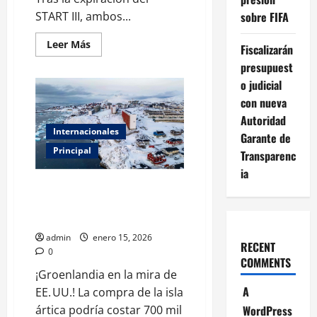
START III, ambos...
sobre FIFA
Leer
Leer Más
Fiscalizarán
más
acerca
presupuest
de
Rusia
o judicial
y
con nueva
EE.UU.
coinciden:
Autoridad
impulsan
Internacionales
negociaciones
Garante de
urgentes
Principal
para
Transparenc
un
ia
nuevo
tratado
La polémica cifra de 700 mil
nuclear
millones que costaría comprar
Groenlandia, según NBC
admin
enero 15, 2026
RECENT
0
COMMENTS
¡Groenlandia en la mira de
A
EE. UU.! La compra de la isla
ártica podría costar 700 mil
WordPress