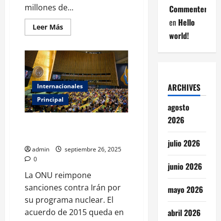
millones de...
Commenter
en
Hello
Leer
Leer Más
más
world!
acerca
de
La
polémica
cifra
de
700
ARCHIVES
Internacionales
mil
millones
Principal
que
agosto
costaría
comprar
2026
Groenlandia,
ONU vuelve a sancionar a Irán
según
por su programa nuclear
NBC
julio 2026
admin
septiembre 26, 2025
0
junio 2026
La ONU reimpone
sanciones contra Irán por
mayo 2026
su programa nuclear. El
abril 2026
acuerdo de 2015 queda en