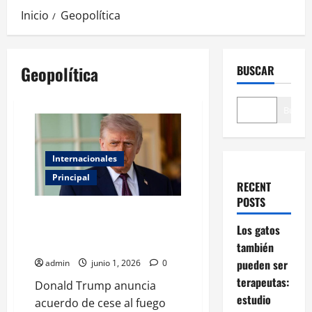
Inicio
Geopolítica
Geopolítica
BUSCAR
Buscar
Internacionales
Principal
RECENT
POSTS
Trump asegura que Israel y
Hezbolá acordaron detener las
Los gatos
agresiones
también
pueden ser
admin
junio 1, 2026
0
terapeutas:
Donald Trump anuncia
estudio
acuerdo de cese al fuego