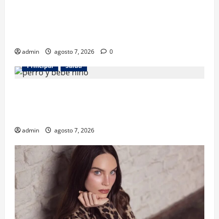
Los gatos también pueden ser terapeutas: estudio
revela beneficios para niños con discapacidades del
desarrollo
admin
agosto 7, 2026
0
Principal
Salud
¿Tener un perro ayuda a proteger la salud de los
niños? Un estudio revela menos infecciones y uso
de antibióticos
admin
agosto 7, 2026