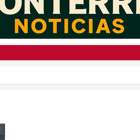
HBO confirma la temporada 4 de ‘House of the Dragon’ y fans