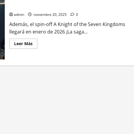
enloquecen
admin
noviembre 20, 2025
0
Además, el spin-off A Knight of the Seven Kingdoms
llegará en enero de 2026 ¡La saga...
Leer
Leer Más
más
acerca
de
HBO
confirma
la
temporada
4
de
‘House
of
the
Dragon’
y
fans
enloquecen