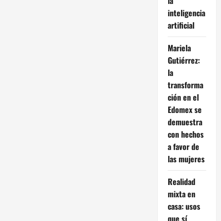
la
inteligencia
artificial
Mariela
Gutiérrez:
la
transforma
ción en el
Edomex se
demuestra
con hechos
a favor de
las mujeres
Realidad
mixta en
casa: usos
que sí