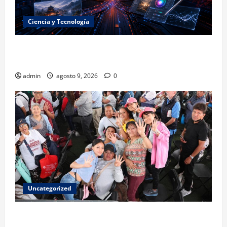
Ciencia y Tecnología
La embestida silenciosa: China acelera el dominio de
la inteligencia artificial
admin
agosto 9, 2026
0
Uncategorized
Mariela Gutiérrez: la transformación en el Edomex