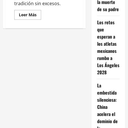
la muerte
tradición sin excesos.
de su padre
Leer
Leer Más
más
Los retos
acerca
de
que
¿Antojo
o
esperan a
exceso?
Guía
los atletas
para
mexicanos
un
consumo
rumbo a
responsable
de
Los Ángeles
la
Rosca
2028
de
Reyes
La
embestida
silenciosa:
China
acelera el
dominio de