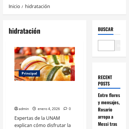
Inicio
hidratación
hidratación
BUSCAR
Buscar
Principal
RECENT
POSTS
¿Antojo o exceso? Guía para un
consumo responsable de la
Entre flores
Rosca de Reyes
y mensajes,
Rosario
admin
enero 4, 2026
0
arropa a
Expertas de la UNAM
Messi tras
explican cómo disfrutar la