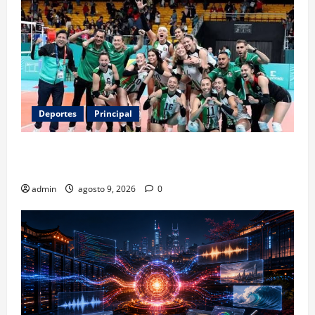
Deportes
Principal
Los retos que esperan a los atletas mexicanos
rumbo a Los Ángeles 2028
admin
agosto 9, 2026
0