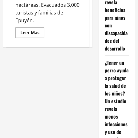
revela
hectáreas. Evacuados 3,000
beneficios
turistas y familias de
para niños
Epuyén.
con
Leer
discapacida
Leer Más
más
des del
acerca
de
desarrollo
Incendio
forestal
fuera
¿Tener un
de
control
perro ayuda
en
la
a proteger
Patagonia
argentina
la salud de
ya
arrasó
los niños?
más
Un estudio
de
5,500
revela
hectáreas
menos
infecciones
y uso de