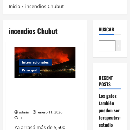
Inicio
incendios Chubut
incendios Chubut
BUSCAR
Buscar
Internacionales
Principal
RECENT
POSTS
Incendio forestal fuera de
control en la Patagonia
Los gatos
argentina ya arrasó más de
también
5,500 hectáreas
pueden ser
admin
enero 11, 2026
terapeutas:
0
estudio
Ya arrasó más de 5,500