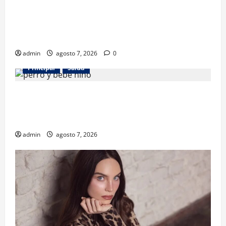
Los gatos también pueden ser terapeutas: estudio
revela beneficios para niños con discapacidades del
desarrollo
admin
agosto 7, 2026
0
Principal
Salud
¿Tener un perro ayuda a proteger la salud de los
niños? Un estudio revela menos infecciones y uso
de antibióticos
admin
agosto 7, 2026