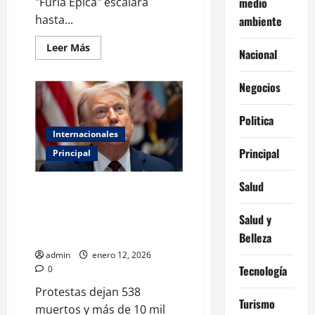
"Furia Épica" escalará
medio
hasta...
ambiente
Leer
Leer Más
Nacional
más
acerca
de
Negocios
EE.
UU.
escala
la
Politica
presión:
Internacionales
Rubio
asegura
Principal
Principal
que
lo
peor
para
Salud
Trump dice que Irán “quiere
Irán
negociar” mientras la ONU
apenas
comienza
Salud y
alerta por represión y uso
excesivo de la fuerza
Belleza
admin
enero 12, 2026
Tecnología
0
Protestas dejan 538
Turismo
muertos y más de 10 mil