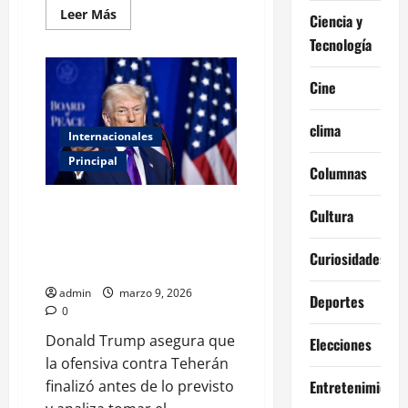
Leer
Leer Más
Ciencia y
más
acerca
Tecnología
de
Pentágono
anuncia
Cine
jornada
de
bombardeos
más
clima
Internacionales
intensa
en
Principal
Irán
Columnas
este
martes
A 10 días de la ofensiva «El
Cultura
conflicto con Irán está
prácticamente terminado»,
Curiosidades
afirma Trump
admin
marzo 9, 2026
Deportes
0
Donald Trump asegura que
Elecciones
la ofensiva contra Teherán
finalizó antes de lo previsto
Entretenimiento