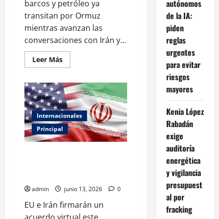
autónomos
barcos y petróleo ya
de la IA:
transitan por Ormuz
piden
mientras avanzan las
reglas
conversaciones con Irán y...
urgentes
Leer
Leer Más
para evitar
más
acerca
riesgos
de
Rubio
mayores
asegura
que
Ormuz
Kenia López
sigue
Internacionales
abierto
Rabadán
y
Principal
confirma
exige
diálogo
auditoría
con
EU e Irán firmarán acuerdo
Irán
energética
virtual para poner fin al
y vigilancia
conflicto
presupuest
admin
junio 13, 2026
0
al por
EU e Irán firmarán un
fracking
acuerdo virtual este