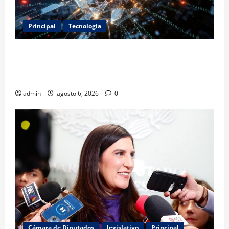
Principal
Tecnología
Expertos alertan sobre los primeros ataques
autónomos de la IA: piden reglas urgentes para
evitar riesgos mayores
admin
agosto 6, 2026
0
Cámara de Diputados
legislativo
Principal