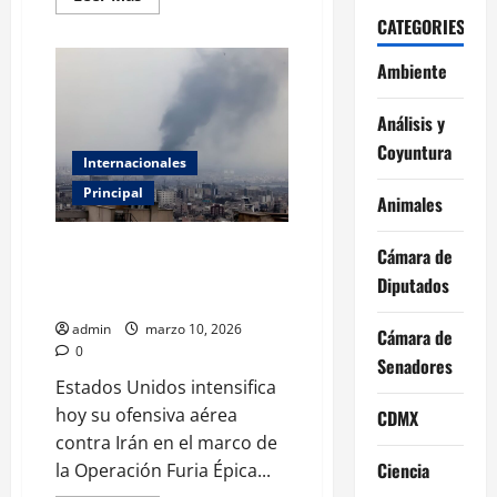
más
CATEGORIES
acerca
de
Bloqueo
Ambiente
en
Irán:
el
Golfo
Análisis y
Pérsico
ante
Coyuntura
Internacionales
el
colapso
Principal
de
Animales
la
diplomacia
Pentágono anuncia jornada de
Cámara de
bombardeos más intensa en
Diputados
Irán este martes
admin
marzo 10, 2026
Cámara de
0
Senadores
Estados Unidos intensifica
hoy su ofensiva aérea
CDMX
contra Irán en el marco de
Ciencia
la Operación Furia Épica...