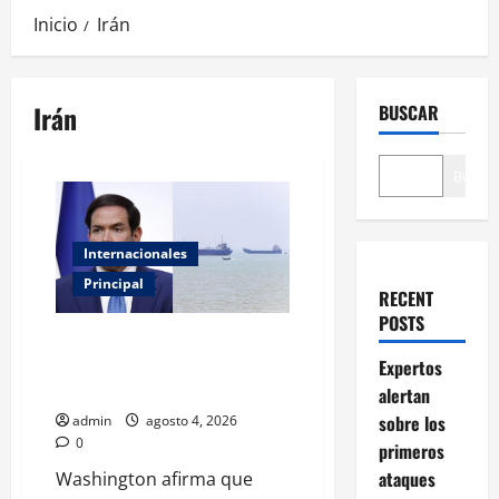
Inicio
Irán
Irán
BUSCAR
Buscar
Internacionales
Principal
RECENT
POSTS
Rubio asegura que Ormuz sigue
abierto y confirma diálogo con
Expertos
Irán
alertan
sobre los
admin
agosto 4, 2026
0
primeros
ataques
Washington afirma que