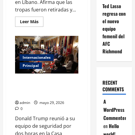
en Líbano. Afirma que las
Ted Lasso
tropas fueron retiradas y...
regresa con
el nuevo
Leer
Leer Más
más
equipo
acerca
de
femenil del
Trump
asegura
AFC
que
Richmond
Israel
y
Internacionales
Hezbolá
acordaron
Principal
detener
las
agresiones
Casa Blanca concluye reunión
RECENT
sobre Irán sin acuerdo final
COMMENTS
anunciado
A
admin
mayo 29, 2026
0
WordPress
Commenter
Donald Trump reunió a su
en
Hello
equipo de seguridad por
dos horas en la Casa
world!