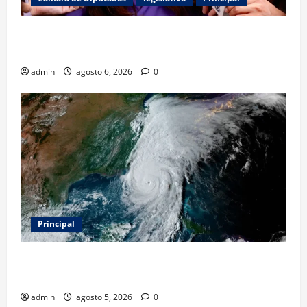
Kenia López Rabadán exige auditoría energética y
vigilancia presupuestal por fracking
admin
agosto 6, 2026
0
Principal
Evacuar en avión privado por un huracán: el nuevo
servicio que divide opiniones en Estados Unidos
admin
agosto 5, 2026
0