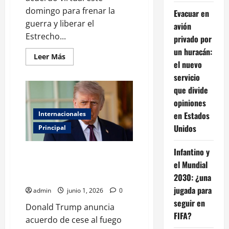
domingo para frenar la
Evacuar en
guerra y liberar el
avión
Estrecho...
privado por
un huracán:
Leer
Leer Más
más
el nuevo
acerca
servicio
de
EU
que divide
e
Irán
opiniones
firmarán
acuerdo
Internacionales
en Estados
virtual
Unidos
para
Principal
poner
fin
al
Infantino y
Trump asegura que Israel y
conflicto
el Mundial
Hezbolá acordaron detener las
agresiones
2030: ¿una
jugada para
admin
junio 1, 2026
0
seguir en
Donald Trump anuncia
FIFA?
acuerdo de cese al fuego