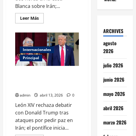
Blanca sobre Irán;...
Leer
Leer Más
más
acerca
ARCHIVES
de
Casa
Blanca
agosto
concluye
reunión
Internacionales
2026
sobre
Irán
Principal
sin
acuerdo
julio 2026
final
Guerra de declaraciones: El
anunciado
junio 2026
papa León XIV y Trump chocan
por conflicto en Irán
mayo 2026
admin
abril 13, 2026
0
León XIV rechaza debatir
abril 2026
con Donald Trump tras
ataques por pedir paz en
marzo 2026
Irán; el pontífice inicia...