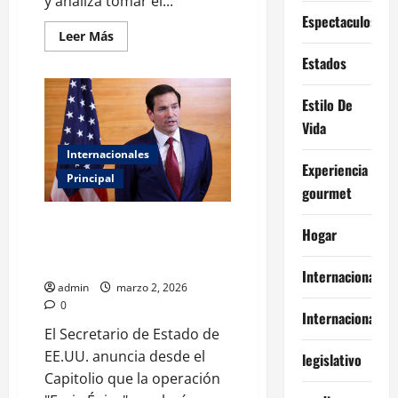
y analiza tomar el...
Espectaculos
Leer
Leer Más
más
acerca
Estados
de
A
10
Estilo De
días
de
Vida
la
ofensiva
Internacionales
«El
Experiencia
conflicto
Principal
con
gourmet
Irán
está
prácticamente
EE. UU. escala la presión: Rubio
Hogar
terminado»,
asegura que lo peor para Irán
afirma
Trump
apenas comienza
Internacional
admin
marzo 2, 2026
0
Internacionales
El Secretario de Estado de
EE.UU. anuncia desde el
legislativo
Capitolio que la operación