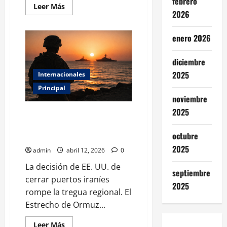
febrero
Leer
Leer Más
más
2026
acerca
de
Guerra
enero 2026
de
declaraciones:
El
diciembre
papa
León
2025
Internacionales
XIV
y
Principal
Trump
noviembre
chocan
por
2025
conflicto
Bloqueo en Irán: el Golfo
en
Pérsico ante el colapso de la
Irán
octubre
diplomacia
2025
admin
abril 12, 2026
0
La decisión de EE. UU. de
septiembre
cerrar puertos iraníes
2025
rompe la tregua regional. El
Estrecho de Ormuz...
Leer
Leer Más