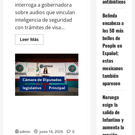
antibióticos
interroga a gobernadora
sobre audios que vinculan
Belinda
inteligencia de seguridad
encabeza a
con trámites de visa...
los 50 más
bellos de
Leer
Leer Más
más
People en
acerca
de
Español;
Kenia
estos
López
cuestiona
mexicanos
conflicto
de
también
interés
Cámara de Diputados
en
aparecen
gestión
legislativo
Principal
de
visa
Noruega
de
gobernadora
Kenia López demanda
exige la
transparentar gasto de
salida de
infraestructura para Mundial
Infantino y
2026
aumenta la
admin
junio 16, 2026
0
presión