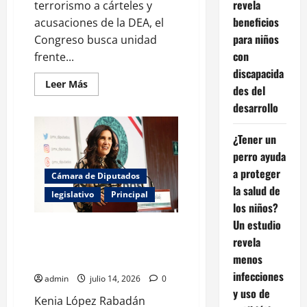
revela
terrorismo a cárteles y
beneficios
acusaciones de la DEA, el
para niños
Congreso busca unidad
con
frente...
discapacida
Leer
Leer Más
des del
más
acerca
desarrollo
de
El
Congreso
¿Tener un
ante
la
perro ayuda
presión
internacional:
a proteger
Cámara de Diputados
la
la salud de
postura
legislativo
Principal
de
los niños?
Kenia
López
Un estudio
Kenia López cuestiona conflicto
revela
de interés en gestión de visa de
menos
gobernadora
infecciones
admin
julio 14, 2026
0
y uso de
Kenia López Rabadán