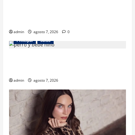
Los gatos también pueden ser terapeutas: estudio
revela beneficios para niños con discapacidades del
desarrollo
admin
agosto 7, 2026
0
Principal
Salud
¿Tener un perro ayuda a proteger la salud de los
niños? Un estudio revela menos infecciones y uso
de antibióticos
admin
agosto 7, 2026