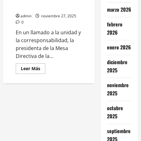
colaboración entre gobierno y
empleadores: Kenia López
marzo 2026
admin
noviembre 27, 2025
0
febrero
2026
En un llamado a la unidad y
la corresponsabilidad, la
enero 2026
presidenta de la Mesa
Directiva de la...
diciembre
Leer
Leer Más
2025
más
acerca
de
noviembre
La
clave
2025
para
un
México
octubre
próspero
está
2025
en
la
colaboración
entre
septiembre
gobierno
2025
y