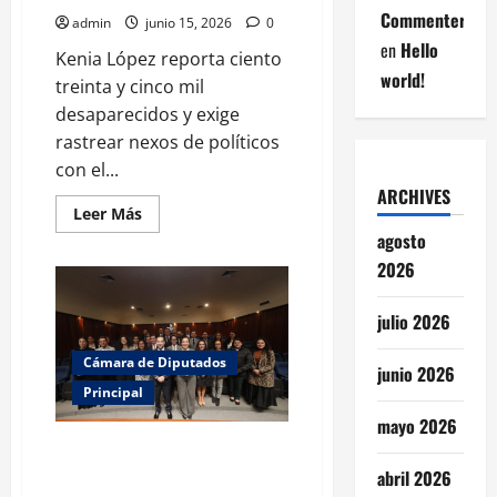
Commenter
admin
junio 15, 2026
0
en
Hello
Kenia López reporta ciento
world!
treinta y cinco mil
desaparecidos y exige
rastrear nexos de políticos
con el...
ARCHIVES
Leer
Leer Más
más
agosto
acerca
de
2026
Kenia
López
presenta
julio 2026
alarmantes
cifras
de
Cámara de Diputados
violencia
junio 2026
y
Principal
exige
auditoría
mayo 2026
institucional
La clave para un México
próspero está en la
abril 2026