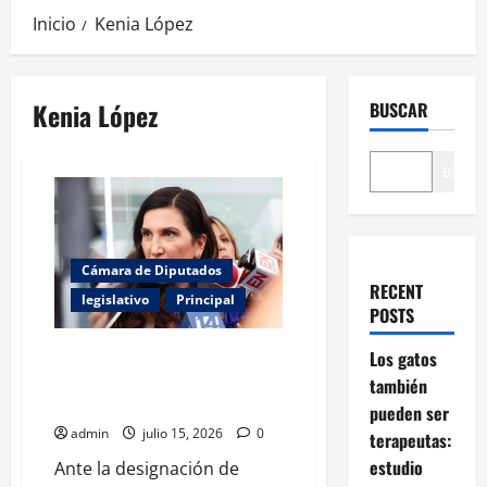
Inicio
Kenia López
Kenia López
BUSCAR
Buscar
Cámara de Diputados
RECENT
legislativo
Principal
POSTS
El Congreso ante la presión
Los gatos
internacional: la postura de
también
Kenia López
pueden ser
admin
julio 15, 2026
0
terapeutas:
estudio
Ante la designación de