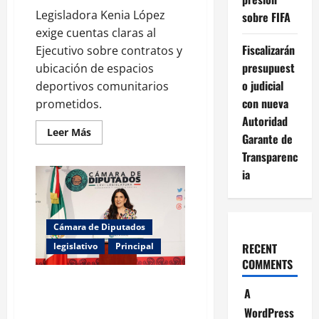
Legisladora Kenia López
sobre FIFA
exige cuentas claras al
Fiscalizarán
Ejecutivo sobre contratos y
presupuest
ubicación de espacios
o judicial
deportivos comunitarios
con nueva
prometidos.
Autoridad
Leer
Leer Más
Garante de
más
acerca
Transparenc
de
Kenia
ia
López
demanda
transparentar
gasto
de
Cámara de Diputados
infraestructura
para
RECENT
legislativo
Principal
Mundial
2026
COMMENTS
Kenia López presenta
A
alarmantes cifras de violencia y
WordPress
exige auditoría institucional