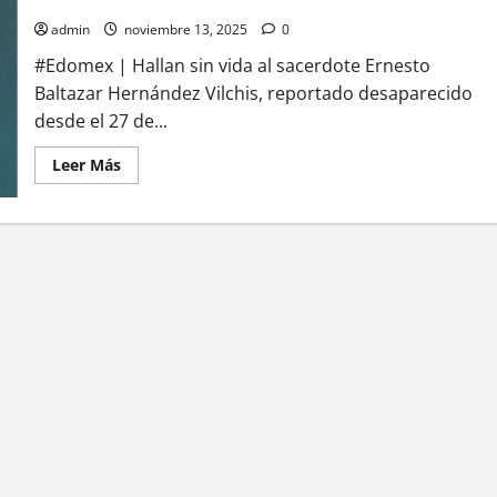
dos detenidos por su desaparición
admin
noviembre 13, 2025
0
#Edomex | Hallan sin vida al sacerdote Ernesto
Baltazar Hernández Vilchis, reportado desaparecido
desde el 27 de...
Leer
Leer Más
más
acerca
de
Hallan
sin
vida
al
sacerdote
Ernesto
Baltazar
en
Nextlalpan;
dos
detenidos
por
su
desaparición