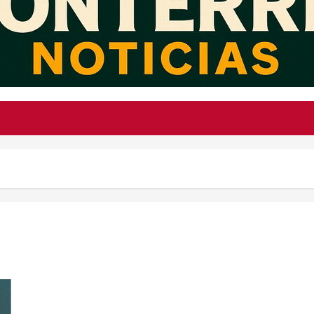
Hallan sin vida al sacerdote Ernesto Baltazar en Nextlalpan;