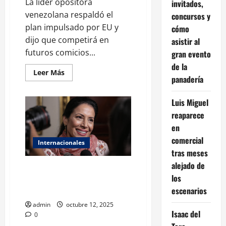
La líder opositora
invitados,
venezolana respaldó el
concursos y
plan impulsado por EU y
cómo
dijo que competirá en
asistir al
futuros comicios...
gran evento
de la
Leer
Leer Más
panadería
más
acerca
de
María
Luis Miguel
Corina
reaparece
Machado
confirma
en
que
buscará
comercial
la
Internacionales
presidencia
tras meses
de
Venezuela
alejado de
Nobel de la Paz a Machado
los
reaviva debate sobre crisis
escenarios
venezolana
admin
octubre 12, 2025
Isaac del
0