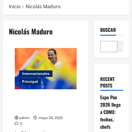
Inicio
Nicolás Maduro
Nicolás Maduro
BUSCAR
Buscar
Internacionales
RECENT
Principal
POSTS
María Corina Machado confirma
Expo Pan
que buscará la presidencia de
2026 llega
Venezuela
a CDMX:
admin
mayo 24, 2026
fechas,
0
chefs