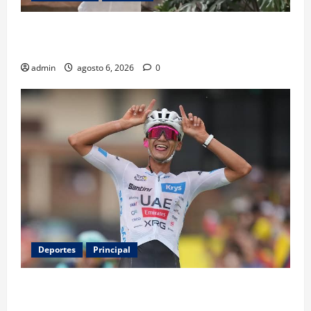
Luis Miguel reaparece en comercial tras meses
alejado de los escenarios
admin
agosto 6, 2026
0
Deportes
Principal
Isaac del Toro renueva con UAE Team Emirates hasta
2031