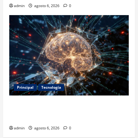
admin
agosto 6, 2026
0
Principal
Tecnología
Expertos alertan sobre los primeros ataques
autónomos de la IA: piden reglas urgentes para
evitar riesgos mayores
admin
agosto 6, 2026
0