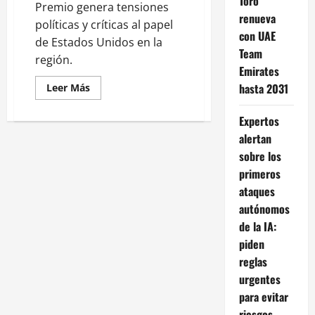
Toro
Premio genera tensiones
renueva
políticas y críticas al papel
con UAE
de Estados Unidos en la
Team
región.
Emirates
Leer
hasta 2031
Leer Más
más
acerca
de
Expertos
Nobel
de
alertan
la
sobre los
Paz
a
primeros
Machado
reaviva
ataques
debate
sobre
autónomos
crisis
venezolana
de la IA:
piden
reglas
urgentes
para evitar
riesgos