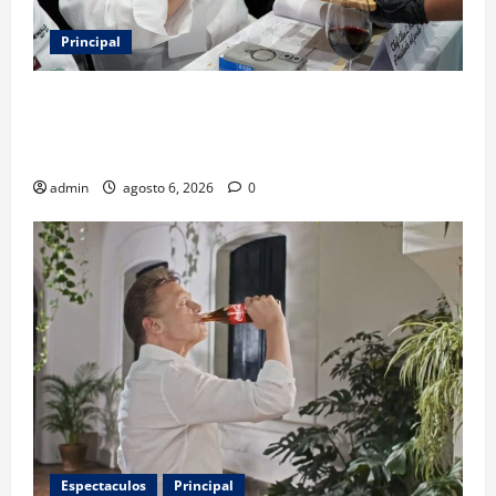
Principal
Expo Pan 2026 llega a CDMX: fechas, chefs
invitados, concursos y cómo asistir al gran evento
de la panadería
admin
agosto 6, 2026
0
Espectaculos
Principal