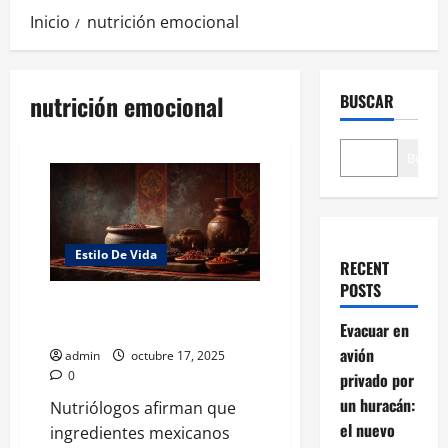
Inicio
nutrición emocional
nutrición emocional
BUSCAR
Buscar
Estilo De Vida
RECENT
POSTS
Nutrición emocional: el mole
que nutre cuerpo y alma
Evacuar en
avión
admin
octubre 17, 2025
0
privado por
un huracán:
Nutriólogos afirman que
el nuevo
ingredientes mexicanos