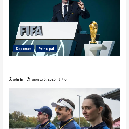
Deportes
Principal
Infantino y el Mundial 2030: ¿una jugada para
seguir en FIFA?
admin
agosto 5, 2026
0