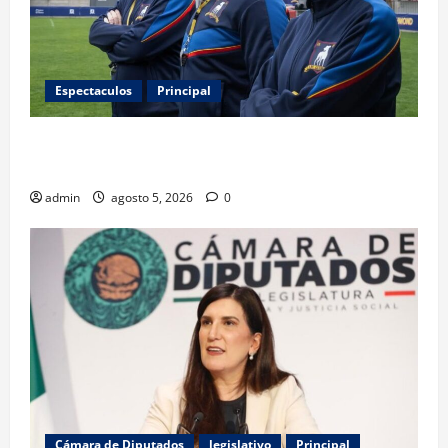
Espectaculos
Principal
Ted Lasso regresa con el nuevo equipo femenil del
AFC Richmond
admin
agosto 5, 2026
0
Cámara de Diputados
legislativo
Principal