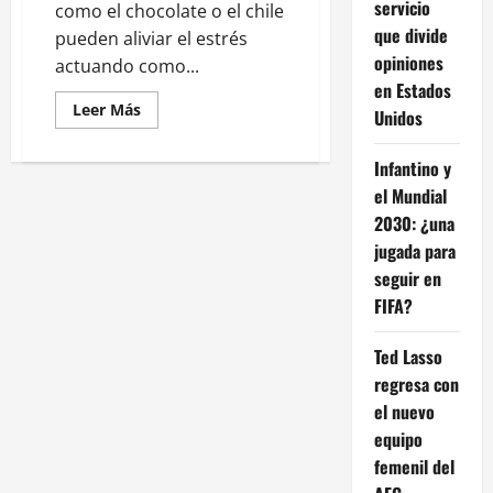
servicio
como el chocolate o el chile
que divide
pueden aliviar el estrés
opiniones
actuando como...
en Estados
Leer
Leer Más
Unidos
más
acerca
de
Infantino y
Nutrición
emocional:
el Mundial
el
mole
2030: ¿una
que
nutre
jugada para
cuerpo
seguir en
y
alma
FIFA?
Ted Lasso
regresa con
el nuevo
equipo
femenil del