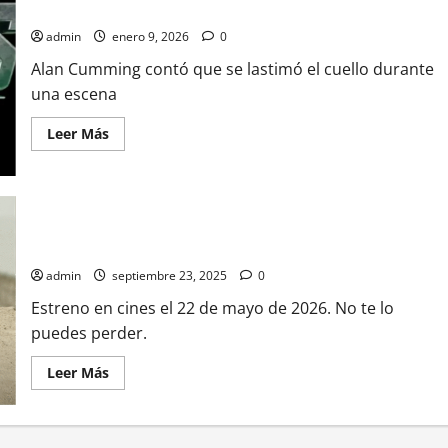
Doomsday: esto se sabe
admin
enero 9, 2026
0
Alan Cumming contó que se lastimó el cuello durante
una escena
Leer
Leer Más
más
acerca
de
Pedro
Pascal
resulta
¡Por fin! Primer vistazo a Pedro Pascal y Baby Yoda en ‘The
lesionado
en
Mandalorian and Grogu’
el
set
admin
septiembre 23, 2025
0
de
Avengers:
Estreno en cines el 22 de mayo de 2026. No te lo
Doomsday:
esto
puedes perder.
se
sabe
Leer
Leer Más
más
acerca
de
¡Por
fin!