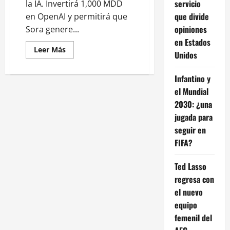
servicio
la IA. Invertirá 1,000 MDD
que divide
en OpenAI y permitirá que
opiniones
Sora genere...
en Estados
Leer
Leer Más
Unidos
más
acerca
de
Infantino y
Disney
anuncia
el Mundial
inversión
millonaria
2030: ¿una
en
OpenAI:
jugada para
¿qué
viene
seguir en
para
FIFA?
la
industria?
Ted Lasso
regresa con
el nuevo
equipo
femenil del