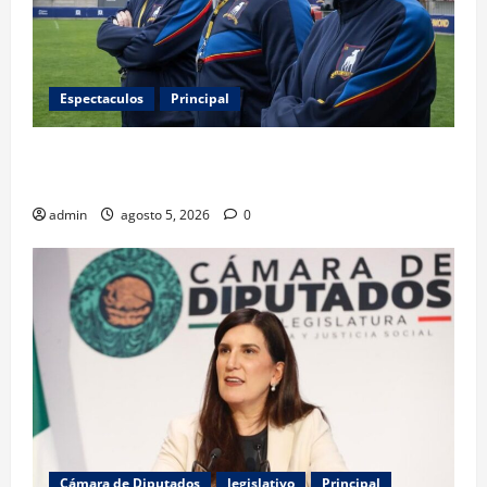
Espectaculos
Principal
Ted Lasso regresa con el nuevo equipo femenil del
AFC Richmond
admin
agosto 5, 2026
0
Cámara de Diputados
legislativo
Principal