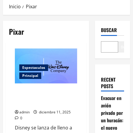
Inicio
Pixar
Pixar
BUSCAR
Buscar
Espectaculos
Principal
RECENT
POSTS
Disney anuncia inversión
millonaria en OpenAI: ¿qué
Evacuar en
viene para la industria?
avión
privado por
admin
diciembre 11, 2025
0
un huracán:
el nuevo
Disney se lanza de lleno a