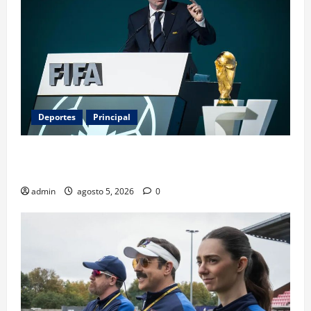
Deportes
Principal
Infantino y el Mundial 2030: ¿una jugada para
seguir en FIFA?
admin
agosto 5, 2026
0