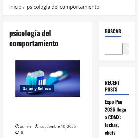
Inicio
psicología del comportamiento
psicología del
BUSCAR
comportamiento
Buscar
RECENT
POSTS
Salud y Belleza
Expo Pan
Neurociencia de los hábitos
2026 llega
duraderos: 3 claves científicas
a CDMX:
para el cambio real
fechas,
admin
septiembre 10, 2025
chefs
0