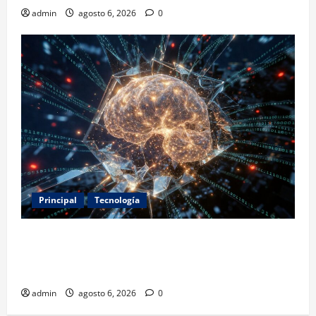
admin
agosto 6, 2026
0
Principal
Tecnología
Expertos alertan sobre los primeros ataques
autónomos de la IA: piden reglas urgentes para
evitar riesgos mayores
admin
agosto 6, 2026
0