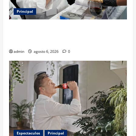
Principal
Expo Pan 2026 llega a CDMX: fechas, chefs
invitados, concursos y cómo asistir al gran evento
de la panadería
admin
agosto 6, 2026
0
Espectaculos
Principal