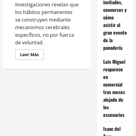
invitados,
Investigaciones revelan que
concursos y
los hábitos permanentes
cómo
se construyen mediante
asistir al
mecanismos cerebrales
gran evento
específicos, no por fuerza
de la
de voluntad.
panadería
Leer
Leer Más
más
Luis Miguel
acerca
de
reaparece
Neurociencia
de
en
los
comercial
hábitos
duraderos:
tras meses
3
claves
alejado de
científicas
para
los
el
cambio
escenarios
real
Isaac del