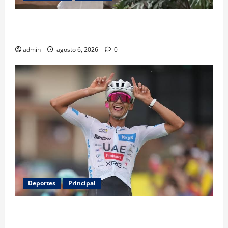
Luis Miguel reaparece en comercial tras meses
alejado de los escenarios
admin
agosto 6, 2026
0
Deportes
Principal
Isaac del Toro renueva con UAE Team Emirates hasta
2031