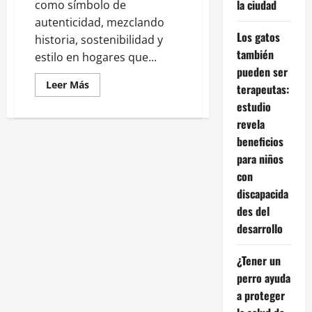
la ciudad
como símbolo de
autenticidad, mezclando
Los gatos
historia, sostenibilidad y
también
estilo en hogares que...
pueden ser
Leer
Leer Más
terapeutas:
más
acerca
estudio
de
revela
Ecos
del
beneficios
Pasado:
El
para niños
renacimiento
vintage
con
convierte
el
discapacida
hogar
des del
en
un
desarrollo
museo
viviente
¿Tener un
perro ayuda
a proteger