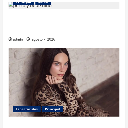
Principal
Salud
¿Tener un perro ayuda a proteger la salud de los
niños? Un estudio revela menos infecciones y uso
de antibióticos
admin
agosto 7, 2026
Espectaculos
Principal
Belinda encabeza a los 50 más bellos de People en