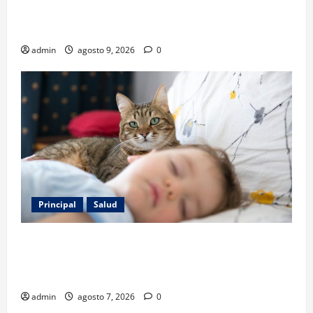
San Ángel: una feria de flores que cuenta la historia
de la ciudad
admin
agosto 9, 2026
0
Principal
Salud
Los gatos también pueden ser terapeutas: estudio
revela beneficios para niños con discapacidades del
desarrollo
admin
agosto 7, 2026
0