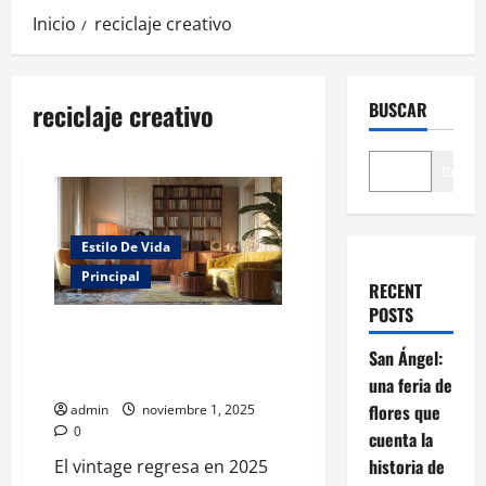
Inicio
reciclaje creativo
reciclaje creativo
BUSCAR
Buscar
Estilo De Vida
Principal
RECENT
POSTS
Ecos del Pasado: El
renacimiento vintage convierte
San Ángel:
el hogar en un museo viviente
una feria de
flores que
admin
noviembre 1, 2025
0
cuenta la
historia de
El vintage regresa en 2025