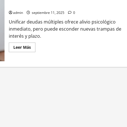
Peligroso
admin
septiembre 11, 2025
0
Unificar deudas múltiples ofrece alivio psicológico
inmediato, pero puede esconder nuevas trampas de
interés y plazo.
Leer
Leer Más
más
acerca
de
Consolidación
de
Deudas:
Salvación
Financiera
o
Espejismo
Peligroso