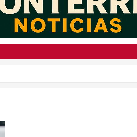
Consolidación de Deudas: Salvación Financiera o Espejismo