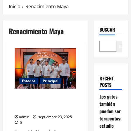
Inicio
Renacimiento Maya
Renacimiento Maya
BUSCAR
Buscar
RECENT
Estados
Principal
POSTS
“Invest in Yucatán”: la nueva
Los gatos
carta de presentación del
también
estado ante el mundo
pueden ser
admin
septiembre 23, 2025
terapeutas:
0
estudio