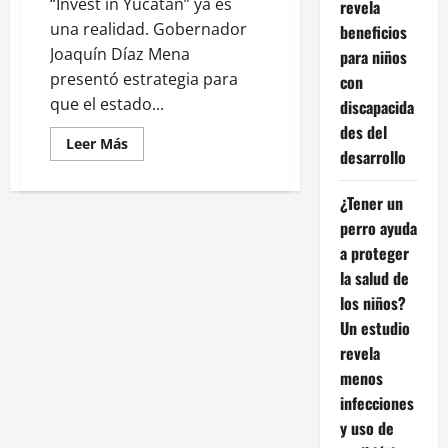
“Invest in Yucatán” ya es
revela
una realidad. Gobernador
beneficios
Joaquín Díaz Mena
para niños
presentó estrategia para
con
que el estado...
discapacida
des del
Leer
Leer Más
desarrollo
más
acerca
de
“Invest
¿Tener un
in
perro ayuda
Yucatán”:
la
a proteger
nueva
carta
la salud de
de
presentación
los niños?
del
estado
Un estudio
ante
revela
el
mundo
menos
infecciones
y uso de