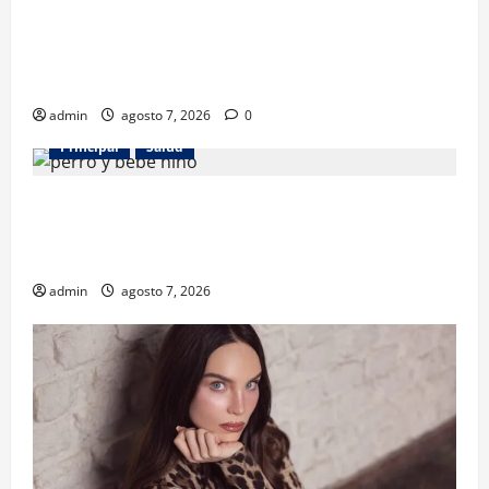
Los gatos también pueden ser terapeutas: estudio
revela beneficios para niños con discapacidades del
desarrollo
admin
agosto 7, 2026
0
Principal
Salud
¿Tener un perro ayuda a proteger la salud de los
niños? Un estudio revela menos infecciones y uso
de antibióticos
admin
agosto 7, 2026