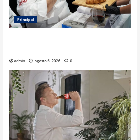
Principal
Expo Pan 2026 llega a CDMX: fechas, chefs
invitados, concursos y cómo asistir al gran evento
de la panadería
admin
agosto 6, 2026
0