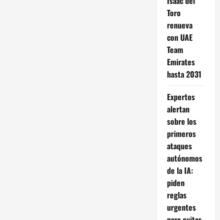
Isaac del
su
desaparición
Toro
renueva
con UAE
Team
Emirates
hasta 2031
Expertos
alertan
sobre los
primeros
ataques
autónomos
de la IA:
piden
reglas
urgentes
para evitar