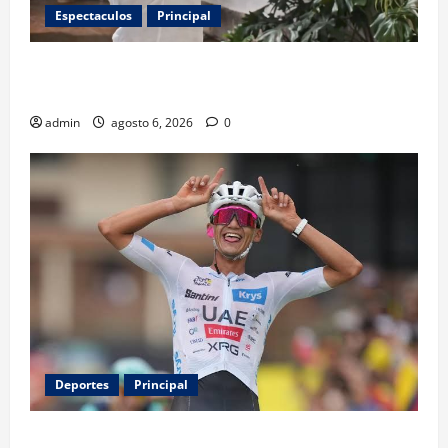
Espectaculos
Principal
Luis Miguel reaparece en comercial tras meses
alejado de los escenarios
admin
agosto 6, 2026
0
Deportes
Principal
Isaac del Toro renueva con UAE Team Emirates hasta