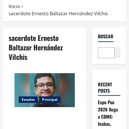
Inicio
sacerdote Ernesto Baltazar Hernández Vilchis
sacerdote Ernesto
BUSCAR
Baltazar Hernández
Buscar
Vilchis
RECENT
POSTS
Estados
Principal
Expo Pan
2026 llega
Hallan sin vida al sacerdote
a CDMX:
Ernesto Baltazar en Nextlalpan;
fechas,
dos detenidos por su