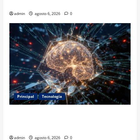
2031
admin
agosto 6, 2026
0
Principal
Tecnología
Expertos alertan sobre los primeros ataques
autónomos de la IA: piden reglas urgentes para
evitar riesgos mayores
admin
agosto 6, 2026
0