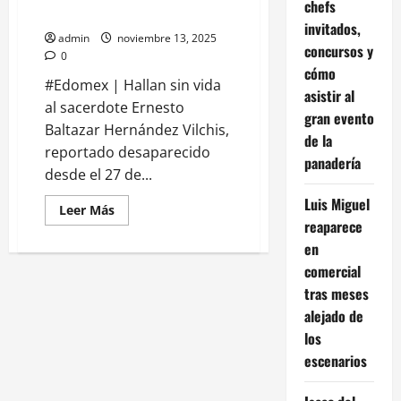
chefs
desaparición
invitados,
admin
noviembre 13, 2025
concursos y
0
cómo
#Edomex | Hallan sin vida
asistir al
al sacerdote Ernesto
gran evento
Baltazar Hernández Vilchis,
de la
reportado desaparecido
panadería
desde el 27 de...
Luis Miguel
Leer
Leer Más
más
reaparece
acerca
de
en
Hallan
comercial
sin
vida
tras meses
al
sacerdote
alejado de
Ernesto
Baltazar
los
en
escenarios
Nextlalpan;
dos
detenidos
por