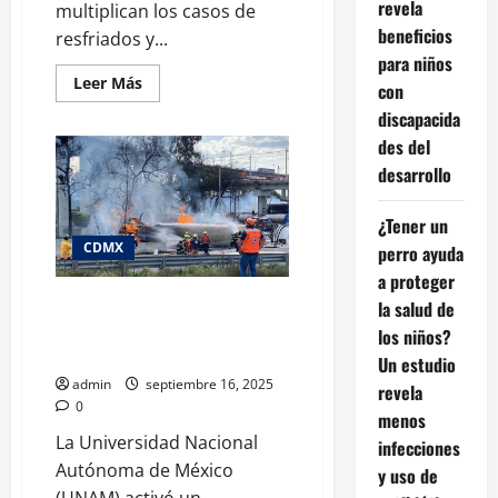
revela
multiplican los casos de
beneficios
resfriados y...
para niños
Leer
Leer Más
con
más
acerca
discapacida
de
Cómo
des del
mantenerse
desarrollo
sano
durante
el
otoño
¿Tener un
y
CDMX
perro ayuda
el
invierno
a proteger
FES Zaragoza abre sus puertas
la salud de
para brindar apoyo psicológico
los niños?
tras tragedia en Iztapalapa
Un estudio
admin
septiembre 16, 2025
revela
0
menos
La Universidad Nacional
infecciones
Autónoma de México
y uso de