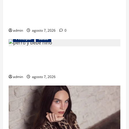
Los gatos también pueden ser terapeutas: estudio
revela beneficios para niños con discapacidades del
desarrollo
admin
agosto 7, 2026
0
Principal
Salud
¿Tener un perro ayuda a proteger la salud de los
niños? Un estudio revela menos infecciones y uso
de antibióticos
admin
agosto 7, 2026