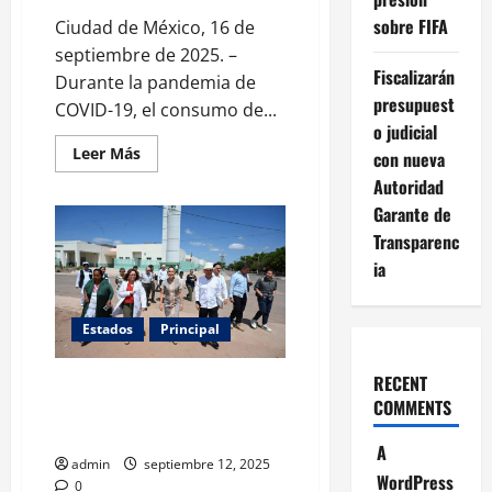
sobre FIFA
Ciudad de México, 16 de
septiembre de 2025. –
Fiscalizarán
Durante la pandemia de
presupuest
COVID-19, el consumo de...
o judicial
Leer
Leer Más
con nueva
más
acerca
Autoridad
de
Garante de
Confinamiento,
ansiedad
Transparenc
y
copas
ia
de
más:
el
efecto
Estados
Principal
del
COVID
en
RECENT
la
Durazo y Sheinbaum impulsan
salud
COMMENTS
un sistema de salud de primer
de
las
nivel para los sonorenses
mujeres
A
admin
septiembre 12, 2025
WordPress
0