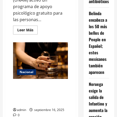
(UNAM) activó un
antibióticos
programa de apoyo
psicológico gratuito para
Belinda
las personas...
encabeza a
los 50 más
Leer
Leer Más
bellos de
más
acerca
People en
de
FES
Español;
Zaragoza
abre
estos
sus
mexicanos
puertas
para
también
brindar
apoyo
aparecen
Nacional
psicológico
tras
tragedia
Noruega
en
Confinamiento, ansiedad y
Iztapalapa
exige la
copas de más: el efecto del
COVID en la salud de las
salida de
mujeres
Infantino y
aumenta la
admin
septiembre 16, 2025
0
presión