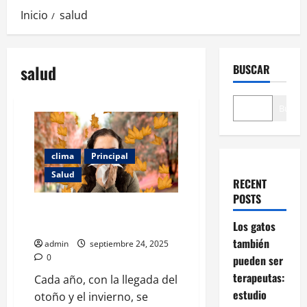
Inicio
salud
salud
BUSCAR
Buscar
clima
Principal
Salud
RECENT
POSTS
Cómo mantenerse sano durante
el otoño y el invierno
Los gatos
también
admin
septiembre 24, 2025
0
pueden ser
terapeutas:
Cada año, con la llegada del
estudio
otoño y el invierno, se