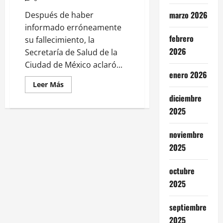
marzo 2026
Después de haber
informado erróneamente
febrero
su fallecimiento, la
2026
Secretaría de Salud de la
Ciudad de México aclaró...
enero 2026
Leer
Leer Más
más
diciembre
acerca
de
2025
Secretaría
de
Salud
se
noviembre
disculpa:
2025
abuelita
incluida
por
error
octubre
en
lista
2025
de
fallecidos
septiembre
2025