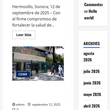
Commenter
Hermosillo, Sonora; 12 de
en
Hello
septiembre de 2025 – Con
world!
el firme compromiso de
fortalecer la salud de...
Leer
Leer Más
más
acerca
ARCHIVES
de
Durazo
y
agosto
Sheinbaum
impulsan
2026
un
sistema
de
julio 2026
salud
CDMX
de
primer
junio 2026
nivel
para
Secretaría de Salud se disculpa:
los
abuelita incluida por error en
sonorenses
mayo 2026
lista de fallecidos
admin
septiembre 12, 2025
abril 2026
0