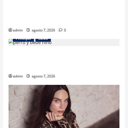
Los gatos también pueden ser terapeutas: estudio
revela beneficios para niños con discapacidades del
desarrollo
admin
agosto 7, 2026
0
Principal
Salud
¿Tener un perro ayuda a proteger la salud de los
niños? Un estudio revela menos infecciones y uso
de antibióticos
admin
agosto 7, 2026