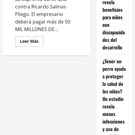
revela
contra Ricardo Salinas
beneficios
Pliego. El empresario
para niños
deberá pagar más de 50
con
MIL MILLONES DE...
discapacida
des del
Leer
Leer Más
más
desarrollo
acerca
de
Corte
¿Tener un
obliga
a
perro ayuda
Ricardo
Salinas
a proteger
Pliego
la salud de
a
pagar
los niños?
más
de
Un estudio
50
mil
revela
millones
de
menos
pesos
infecciones
al
SAT
y uso de
por
deudas