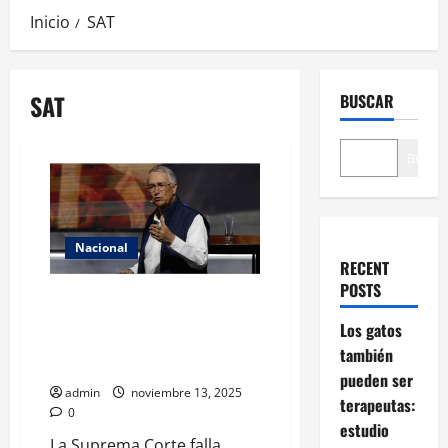
Inicio
SAT
SAT
BUSCAR
Buscar
Nacional
RECENT
POSTS
Corte obliga a Ricardo Salinas
Pliego a pagar más de 50 mil
Los gatos
millones de pesos al SAT por
también
deudas fiscales
pueden ser
admin
noviembre 13, 2025
terapeutas:
0
estudio
La Suprema Corte falla