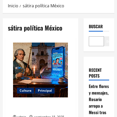
Inicio
sátira política México
sátira política México
BUSCAR
Buscar
RECENT
POSTS
Entre flores
Cultura
Principal
y mensajes,
Rosario
Sátira Política Mexicana: Los
arropa a
Héroes Patrios en la Era Digital
Messi tras
admin
septiembre 15, 2025