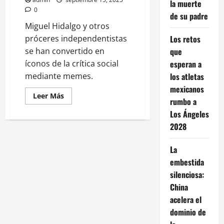
la muerte
0
de su padre
Miguel Hidalgo y otros
próceres independentistas
Los retos
se han convertido en
que
íconos de la crítica social
esperan a
mediante memes.
los atletas
mexicanos
Leer
Leer Más
rumbo a
más
acerca
Los Ángeles
de
Sátira
2028
Política
Mexicana:
Los
La
Héroes
Patrios
embestida
en
la
silenciosa:
Era
China
Digital
acelera el
dominio de