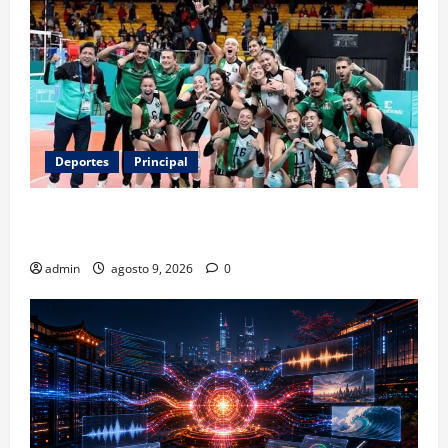
Deportes
Principal
Los retos que esperan a los atletas mexicanos
rumbo a Los Ángeles 2028
admin
agosto 9, 2026
0