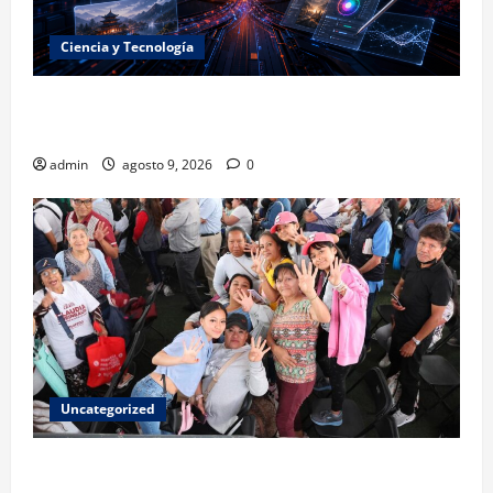
Ciencia y Tecnología
La embestida silenciosa: China acelera el dominio de
la inteligencia artificial
admin
agosto 9, 2026
0
Uncategorized
Mariela Gutiérrez: la transformación en el Edomex