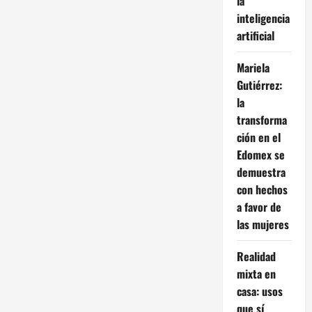
la
inteligencia
artificial
Mariela
Gutiérrez:
la
transforma
ción en el
Edomex se
demuestra
con hechos
a favor de
las mujeres
Realidad
mixta en
casa: usos
que sí