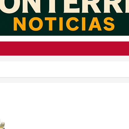
Guanajuato asigna contrato de 720 mdp para patrullas sin