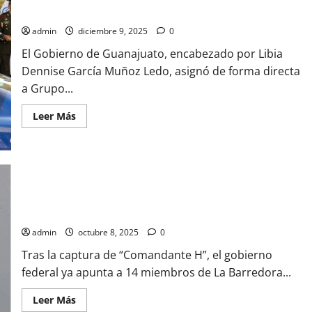
pasar por licitación
admin
diciembre 9, 2025
0
El Gobierno de Guanajuato, encabezado por Libia
Dennise García Muñoz Ledo, asignó de forma directa
a Grupo...
Leer
Leer Más
más
acerca
de
Guanajuato
asigna
contrato
de
720
Los 14 integrantes prioritarios de La Barredora que operaban
mdp
bajo Bermúdez
para
patrullas
sin
admin
octubre 8, 2025
0
pasar
por
Tras la captura de “Comandante H”, el gobierno
licitación
federal ya apunta a 14 miembros de La Barredora...
Leer
Leer Más
más