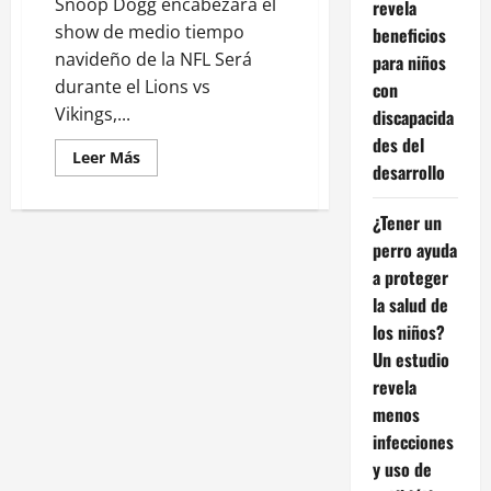
Snoop Dogg encabezará el
revela
show de medio tiempo
beneficios
navideño de la NFL Será
para niños
durante el Lions vs
con
Vikings,...
discapacida
des del
Leer
Leer Más
desarrollo
más
acerca
de
Snoop
¿Tener un
Dogg
perro ayuda
será
la
a proteger
estrella
del
la salud de
show
de
los niños?
medio
tiempo
Un estudio
navideño
revela
de
la
menos
NFL
infecciones
y uso de