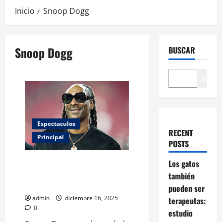
Inicio
Snoop Dogg
Snoop Dogg
BUSCAR
Buscar
Espectaculos
RECENT
Principal
POSTS
Snoop Dogg será la estrella del
Los gatos
show de medio tiempo navideño
también
de la NFL
pueden ser
admin
diciembre 16, 2025
terapeutas:
0
estudio