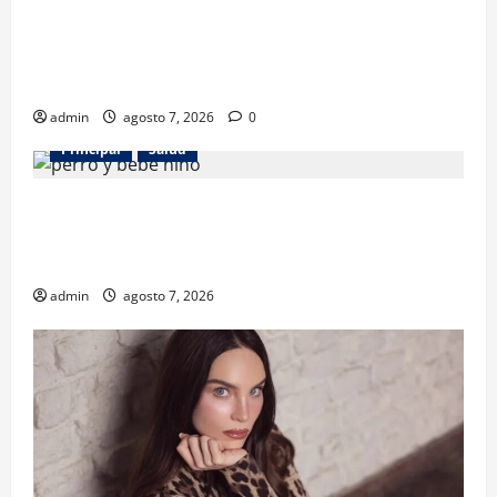
Los gatos también pueden ser terapeutas: estudio
revela beneficios para niños con discapacidades del
desarrollo
admin
agosto 7, 2026
0
Principal
Salud
¿Tener un perro ayuda a proteger la salud de los
niños? Un estudio revela menos infecciones y uso
de antibióticos
admin
agosto 7, 2026