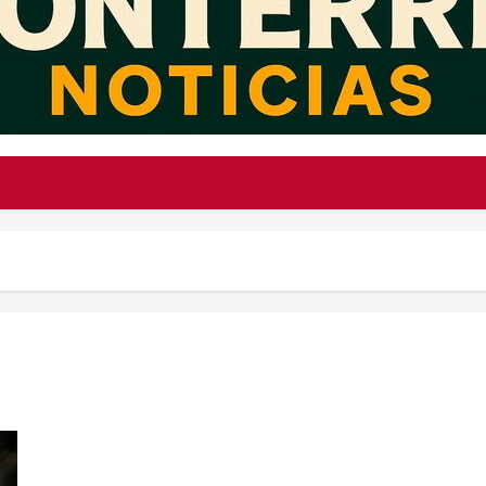
México envía nota diplomática a Estados Unidos por operación