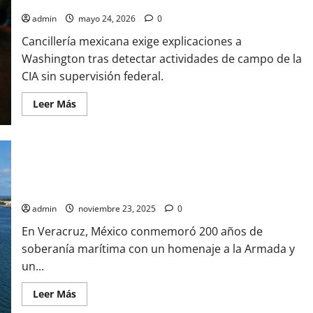
ilegal de CIA
admin
mayo 24, 2026
0
Cancillería mexicana exige explicaciones a
Washington tras detectar actividades de campo de la
CIA sin supervisión federal.
Leer
Leer Más
más
acerca
de
México
envía
nota
diplomática
Veracruz honra 200 años de independencia marítima con
a
ceremonia nacional
Estados
Unidos
admin
noviembre 23, 2025
0
por
operación
En Veracruz, México conmemoró 200 años de
ilegal
de
soberanía marítima con un homenaje a la Armada y
CIA
un...
Leer
Leer Más
más
acerca