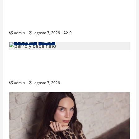
Los gatos también pueden ser terapeutas: estudio
revela beneficios para niños con discapacidades del
desarrollo
admin
agosto 7, 2026
0
Principal
Salud
¿Tener un perro ayuda a proteger la salud de los
niños? Un estudio revela menos infecciones y uso
de antibióticos
admin
agosto 7, 2026