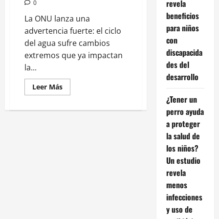
revela
0
beneficios
La ONU lanza una
para niños
advertencia fuerte: el ciclo
con
del agua sufre cambios
discapacida
extremos que ya impactan
des del
la...
desarrollo
Leer
Leer Más
más
¿Tener un
acerca
de
perro ayuda
ONU
advierte:
a proteger
el
ciclo
la salud de
del
los niños?
agua
se
Un estudio
vuelve
cada
revela
vez
más
menos
extremo
y
infecciones
peligroso
y uso de