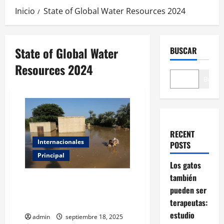
Inicio
State of Global Water Resources 2024
State of Global Water
BUSCAR
Resources 2024
Buscar
RECENT
Internacionales
POSTS
Principal
Los gatos
también
ONU advierte: el ciclo del agua
pueden ser
se vuelve cada vez más extremo
terapeutas:
y peligroso
estudio
admin
septiembre 18, 2025