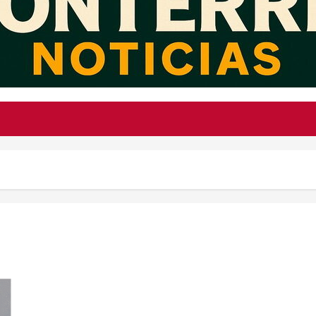
Los 14 integrantes prioritarios de La Barredora que operaban