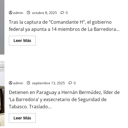
bajo Bermúdez
admin
octubre 8, 2025
0
Tras la captura de “Comandante H”, el gobierno
federal ya apunta a 14 miembros de La Barredora...
Leer
Leer Más
más
acerca
de
Los
14
integrantes
prioritarios
Detienen en Paraguay a Hernán Bermúdez, líder de ‘La
de
Barredora’ y exsecretario de Seguridad de Tabasco
La
Barredora
admin
septiembre 13, 2025
0
que
operaban
Detienen en Paraguay a Hernán Bermúdez, líder de
bajo
Bermúdez
‘La Barredora’ y exsecretario de Seguridad de
Tabasco. Traslado...
Leer
Leer Más
más
acerca