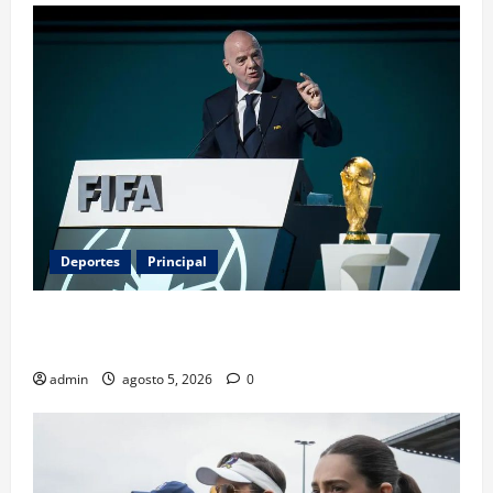
Deportes
Principal
Infantino y el Mundial 2030: ¿una jugada para
seguir en FIFA?
admin
agosto 5, 2026
0