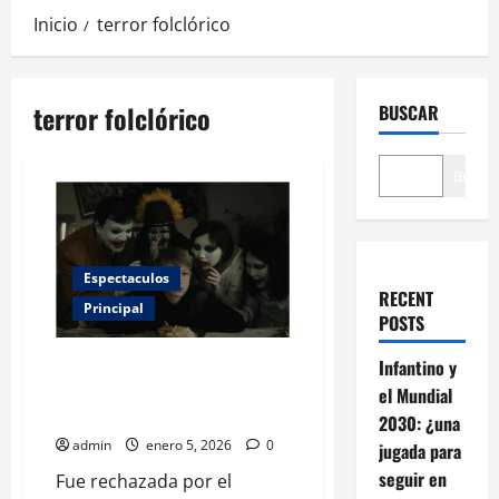
Inicio
terror folclórico
terror folclórico
BUSCAR
Buscar
Espectaculos
RECENT
Principal
POSTS
‘Kazakh Scary Tales’, el
Infantino y
fenómeno de terror que está
el Mundial
sacudiendo los festivales
2030: ¿una
admin
enero 5, 2026
0
jugada para
seguir en
Fue rechazada por el