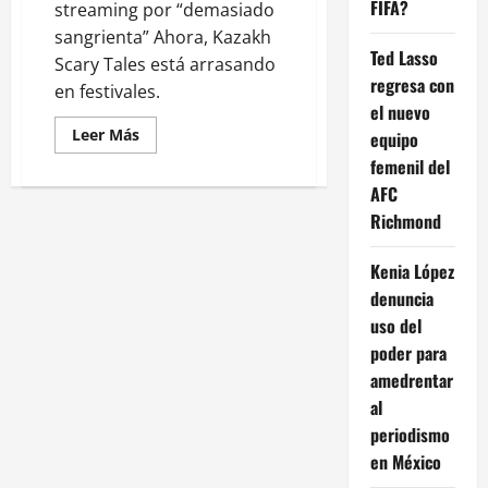
FIFA?
streaming por “demasiado
sangrienta” Ahora, Kazakh
Ted Lasso
Scary Tales está arrasando
regresa con
en festivales.
el nuevo
Leer
Leer Más
equipo
más
acerca
femenil del
de
AFC
‘Kazakh
Scary
Richmond
Tales’,
el
fenómeno
Kenia López
de
terror
denuncia
que
está
uso del
sacudiendo
los
poder para
festivales
amedrentar
al
periodismo
en México