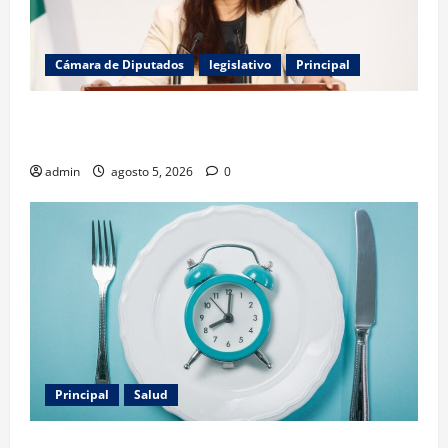
Cámara de Diputados
legislativo
Principal
Kenia López denuncia uso del poder para amedrentar
al periodismo en México
admin
agosto 5, 2026
0
Principal
Salud
Dieta 16:8: el estudio que revela por qué este ayuno