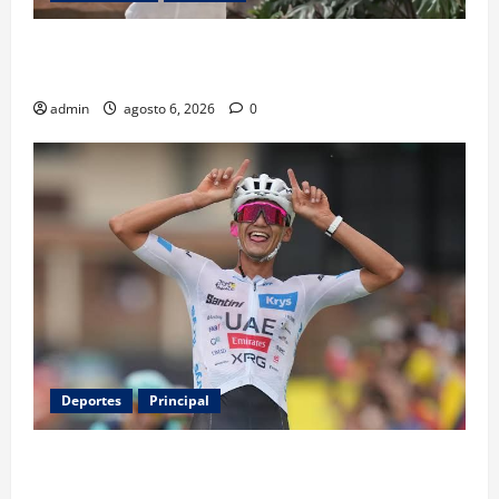
Luis Miguel reaparece en comercial tras meses
alejado de los escenarios
admin
agosto 6, 2026
0
Deportes
Principal
Isaac del Toro renueva con UAE Team Emirates hasta
2031