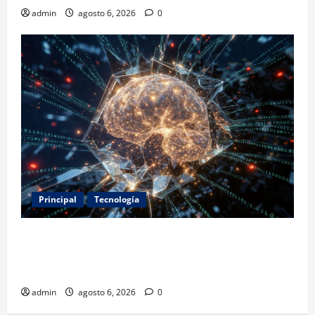
admin
agosto 6, 2026
0
Principal
Tecnología
Expertos alertan sobre los primeros ataques
autónomos de la IA: piden reglas urgentes para
evitar riesgos mayores
admin
agosto 6, 2026
0