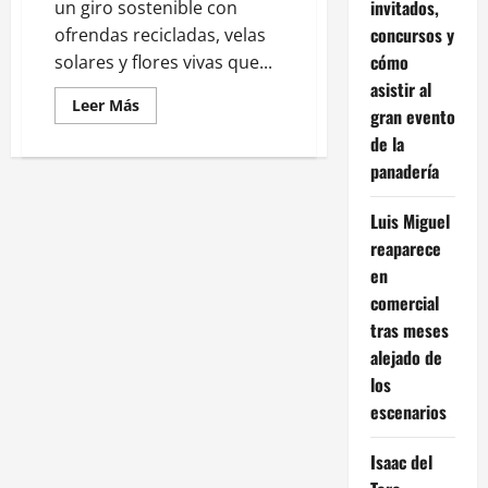
invitados,
un giro sostenible con
concursos y
ofrendas recicladas, velas
cómo
solares y flores vivas que...
asistir al
Leer
Leer Más
gran evento
más
acerca
de la
de
Altares
panadería
verdes:
el
Día
Luis Miguel
de
Muertos
reaparece
se
reinventa
en
con
comercial
conciencia
ecológica
tras meses
alejado de
los
escenarios
Isaac del