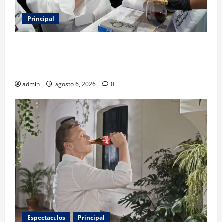
Principal
Expo Pan 2026 llega a CDMX: fechas, chefs
invitados, concursos y cómo asistir al gran evento
de la panadería
admin
agosto 6, 2026
0
Espectaculos
Principal