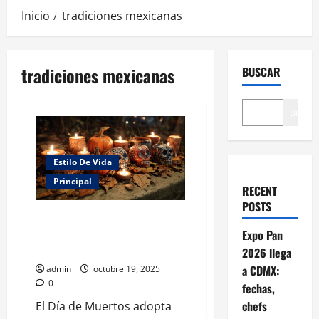
Inicio
tradiciones mexicanas
tradiciones mexicanas
BUSCAR
Buscar
Estilo De Vida
Principal
RECENT
POSTS
Altares verdes: el Día de
Muertos se reinventa con
Expo Pan
conciencia ecológica
2026 llega
a CDMX:
admin
octubre 19, 2025
0
fechas,
chefs
El Día de Muertos adopta