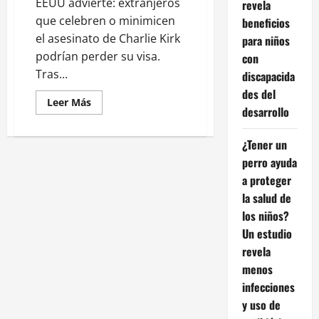
EEUU advierte: extranjeros
revela
que celebren o minimicen
beneficios
el asesinato de Charlie Kirk
para niños
podrían perder su visa.
con
Tras...
discapacida
des del
Leer
Leer Más
desarrollo
más
acerca
de
EU
¿Tener un
advierte:
perro ayuda
extranjeros
que
a proteger
elogien
el
la salud de
asesinato
de
los niños?
Charlie
Kirk
Un estudio
podrían
revela
enfrentar
represalias
menos
infecciones
y uso de