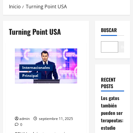
Inicio
Turning Point USA
Turning Point USA
BUSCAR
Buscar
Internacionales
Principal
RECENT
POSTS
EU advierte: extranjeros que
elogien el asesinato de Charlie
Los gatos
Kirk podrían enfrentar
también
represalias
pueden ser
admin
septiembre 11, 2025
terapeutas:
0
estudio