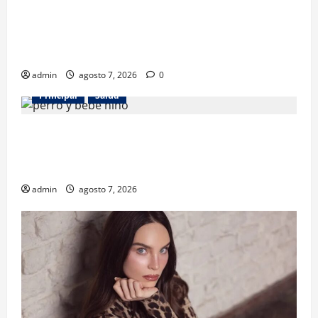
Los gatos también pueden ser terapeutas: estudio
revela beneficios para niños con discapacidades del
desarrollo
admin
agosto 7, 2026
0
Principal
Salud
¿Tener un perro ayuda a proteger la salud de los
niños? Un estudio revela menos infecciones y uso
de antibióticos
admin
agosto 7, 2026