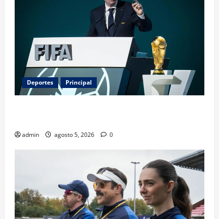
Deportes
Principal
Infantino y el Mundial 2030: ¿una jugada para
seguir en FIFA?
admin
agosto 5, 2026
0