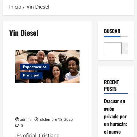
Inicio
Vin Diesel
Vin Diesel
BUSCAR
Buscar
Espectaculos
Principal
RECENT
POSTS
Cristiano Ronaldo da el salto al
cine: Vin Diesel confirma su
Evacuar en
participación en Fast & Furious
avión
11
privado por
admin
diciembre 18, 2025
un huracán:
0
el nuevo
¡Es oficial! Cristiano