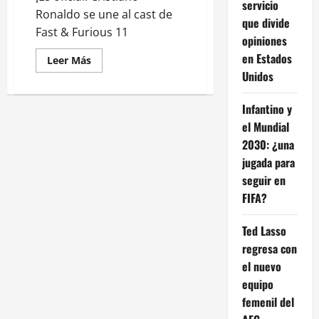
servicio
Ronaldo se une al cast de
que divide
Fast & Furious 11
opiniones
en Estados
Leer
Leer Más
más
Unidos
acerca
de
Cristiano
Infantino y
Ronaldo
da
el Mundial
el
salto
2030: ¿una
al
cine:
jugada para
Vin
seguir en
Diesel
confirma
FIFA?
su
participación
en
Fast
Ted Lasso
&
regresa con
Furious
11
el nuevo
equipo
femenil del