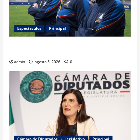
Espectaculos
Principal
Ted Lasso regresa con el nuevo equipo femenil del
AFC Richmond
admin
agosto 5, 2026
0
Cámara de Diputados
legislativo
Principal