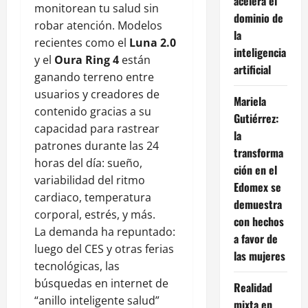
acelera el
monitorean tu salud sin
dominio de
robar atención. Modelos
la
recientes como el
Luna 2.0
inteligencia
y el
Oura Ring 4
están
artificial
ganando terreno entre
usuarios y creadores de
Mariela
contenido gracias a su
Gutiérrez:
capacidad para rastrear
la
patrones durante las 24
transforma
horas del día: sueño,
ción en el
variabilidad del ritmo
Edomex se
cardiaco, temperatura
demuestra
corporal, estrés, y más.
con hechos
La demanda ha repuntado:
a favor de
luego del CES y otras ferias
las mujeres
tecnológicas, las
búsquedas en internet de
Realidad
“anillo inteligente salud”
mixta en