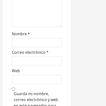
a
d
a
s
Nombre
*
Correo electrónico
*
Web
Guarda mi nombre,
correo electrónico y web
en este navegador para