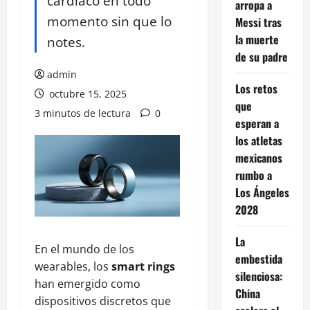
cardiaco en todo
arropa a
momento sin que lo
Messi tras
la muerte
notes.
de su padre
admin
Los retos
octubre 15, 2025
que
3 minutos de lectura
0
esperan a
los atletas
mexicanos
rumbo a
Los Ángeles
2028
La
En el mundo de los
embestida
wearables, los
smart rings
silenciosa:
han emergido como
China
dispositivos discretos que