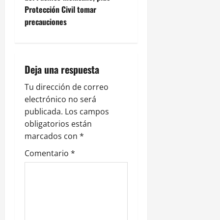
a
Protección Civil tomar
c
precauciones
i
ó
Deja una respuesta
n
Tu dirección de correo
electrónico no será
d
publicada.
Los campos
e
obligatorios están
marcados con
*
e
Comentario
*
n
t
r