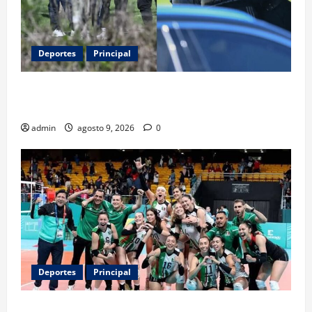
Deportes
Principal
Entre flores y mensajes, Rosario arropa a Messi tras
la muerte de su padre
admin
agosto 9, 2026
0
Deportes
Principal
Los retos que esperan a los atletas mexicanos