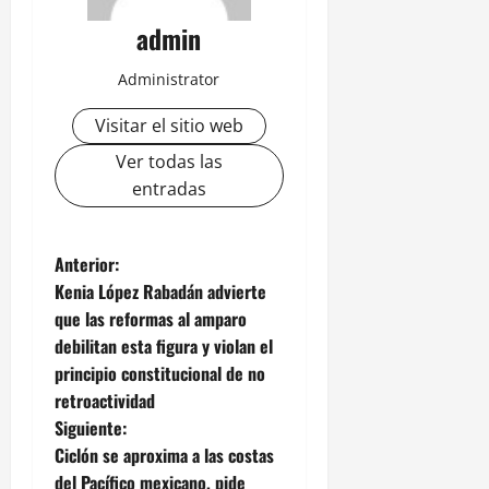
admin
Administrator
Visitar el sitio web
Ver todas las
entradas
N
Anterior:
Kenia López Rabadán advierte
a
que las reformas al amparo
debilitan esta figura y violan el
v
principio constitucional de no
e
retroactividad
Siguiente:
g
Ciclón se aproxima a las costas
del Pacífico mexicano, pide