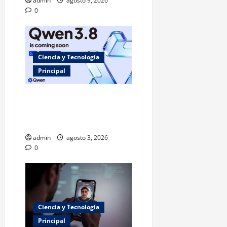
admin
agosto 9, 2026
0
Ciencia y Tecnología
Principal
Alibaba lanza Qwen 3.8-Max
para competir con OpenAI y
Anthropic
admin
agosto 3, 2026
0
Ciencia y Tecnología
Principal