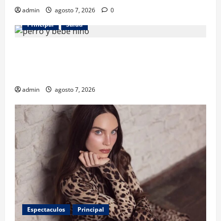
admin
agosto 7, 2026
0
Principal
Salud
¿Tener un perro ayuda a proteger la salud de los
niños? Un estudio revela menos infecciones y uso
de antibióticos
admin
agosto 7, 2026
Espectaculos
Principal