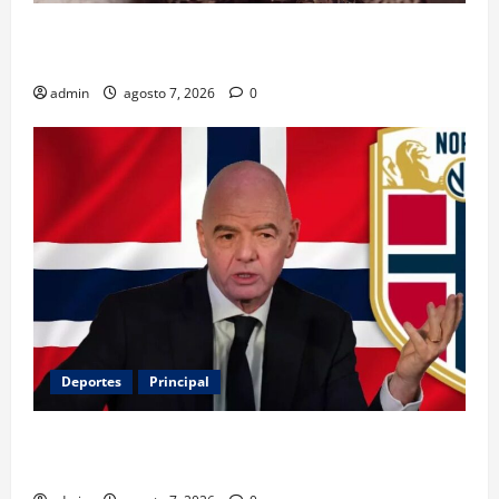
Belinda encabeza a los 50 más bellos de People en
Español; estos mexicanos también aparecen
admin
agosto 7, 2026
0
Deportes
Principal
Noruega exige la salida de Infantino y aumenta la
presión sobre FIFA