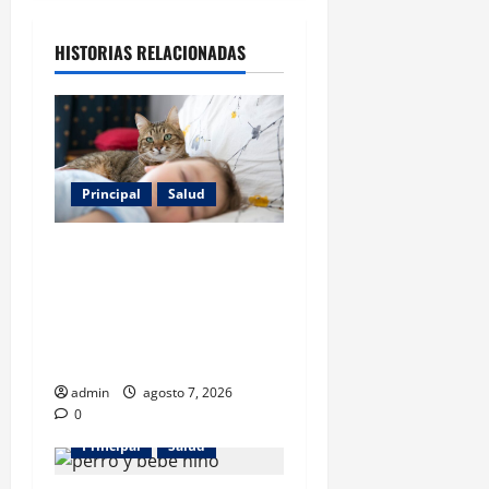
HISTORIAS RELACIONADAS
Principal
Salud
Los gatos también pueden
ser terapeutas: estudio
revela beneficios para niños
con discapacidades del
desarrollo
admin
agosto 7, 2026
0
Principal
Salud