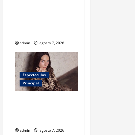
¿Tener un perro ayuda a
proteger la salud de los
niños? Un estudio revela
menos infecciones y uso de
antibióticos
admin
agosto 7, 2026
Espectaculos
Principal
Belinda encabeza a los 50
más bellos de People en
Español; estos mexicanos
también aparecen
admin
agosto 7, 2026