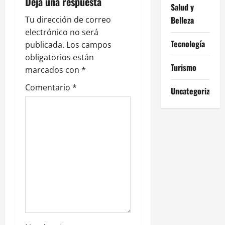
Deja una respuesta
Salud y
i
Tu dirección de correo
Belleza
ó
electrónico no será
Tecnología
publicada.
Los campos
n
obligatorios están
Turismo
marcados con
*
d
Comentario
*
Uncategorized
e
e
n
t
r
a