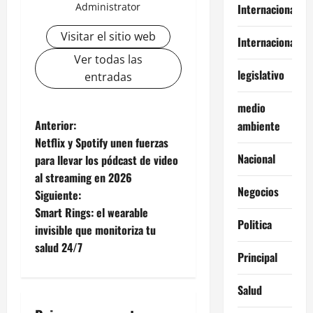
Administrator
Internacional
Visitar el sitio web
Internacionales
Ver todas las
legislativo
entradas
medio
N
Anterior:
ambiente
Netflix y Spotify unen fuerzas
a
Nacional
para llevar los pódcast de video
al streaming en 2026
v
Negocios
Siguiente:
e
Smart Rings: el wearable
Politica
invisible que monitoriza tu
g
salud 24/7
Principal
a
Salud
c