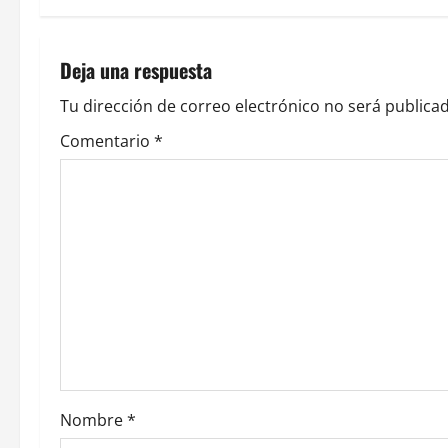
e
g
Deja una respuesta
a
Tu dirección de correo electrónico no será publicad
c
Comentario
*
i
ó
n
d
e
e
Nombre
*
n