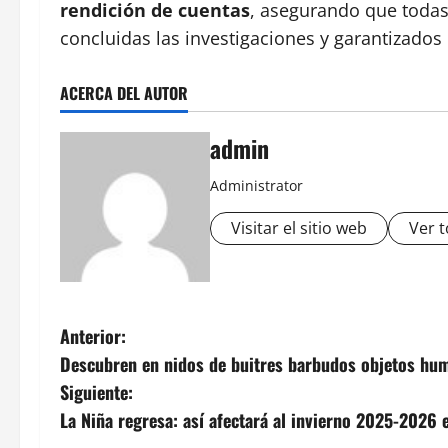
rendición de cuentas
, asegurando que todas
concluidas las investigaciones y garantizados
ACERCA DEL AUTOR
admin
Administrator
Visitar el sitio web
Ver t
N
Anterior:
Descubren en nidos de buitres barbudos objetos hu
a
Siguiente:
v
La Niña regresa: así afectará al invierno 2025-2026 