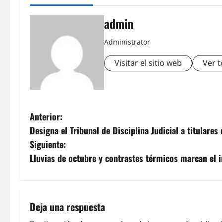
admin
Administrator
Visitar el sitio web
Ver t
N
Anterior:
Designa el Tribunal de Disciplina Judicial a titulare
a
Siguiente:
v
Lluvias de octubre y contrastes térmicos marcan el i
e
g
Deja una respuesta