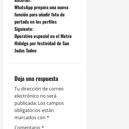
N
Anterior:
WhatsApp prepara una nueva
a
función para añadir foto de
portada en los perfiles
v
Siguiente:
e
Operativo especial en el Metro
Hidalgo por festividad de San
g
Judas Tadeo
a
c
Deja una respuesta
i
Tu dirección de correo
ó
electrónico no será
publicada.
Los campos
n
obligatorios están
marcados con
*
d
Comentario
*