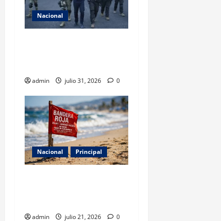
Nacional
Revelan cómo operaba la
célula del ‘R1’ ligada al CJNG
en Michoacán
admin
julio 31, 2026
0
Nacional
Principal
Cofepris detecta cinco
playas no aptas para uso
recreativo en México
admin
julio 21, 2026
0