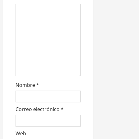
e
e
n
t
r
a
d
Nombre
*
a
s
Correo electrónico
*
Web