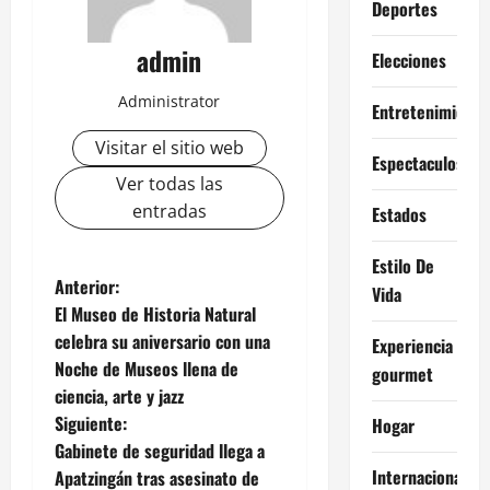
Deportes
admin
Elecciones
Administrator
Entretenimiento
Visitar el sitio web
Espectaculos
Ver todas las
entradas
Estados
Estilo De
N
Anterior:
Vida
El Museo de Historia Natural
a
celebra su aniversario con una
Experiencia
Noche de Museos llena de
gourmet
v
ciencia, arte y jazz
e
Siguiente:
Hogar
Gabinete de seguridad llega a
g
Internacional
Apatzingán tras asesinato de