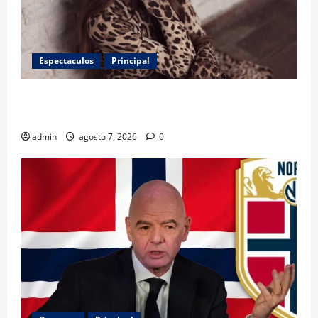
Espectaculos
Principal
Belinda encabeza a los 50 más bellos de People en
Español; estos mexicanos también aparecen
admin
agosto 7, 2026
0