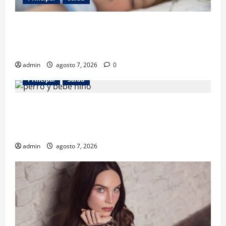
Los gatos también pueden ser terapeutas: estudio
revela beneficios para niños con discapacidades del
desarrollo
admin
agosto 7, 2026
0
Principal
Salud
¿Tener un perro ayuda a proteger la salud de los
niños? Un estudio revela menos infecciones y uso
de antibióticos
admin
agosto 7, 2026