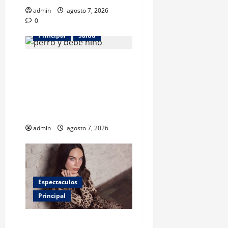
admin
agosto 7, 2026
0
Principal
Salud
¿Tener un perro ayuda a
proteger la salud de los
niños? Un estudio revela
menos infecciones y uso de
antibióticos
admin
agosto 7, 2026
Espectaculos
Principal
Belinda encabeza a los 50