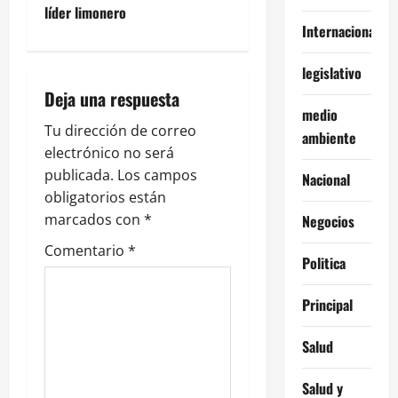
líder limonero
a
Internacionales
c
legislativo
i
Deja una respuesta
medio
ó
Tu dirección de correo
ambiente
electrónico no será
n
publicada.
Los campos
Nacional
obligatorios están
d
marcados con
*
Negocios
e
Comentario
*
Politica
e
Principal
n
Salud
t
Salud y