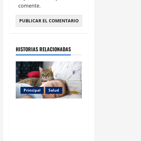
comente.
HISTORIAS RELACIONADAS
Principal
Salud
Los gatos también pueden
ser terapeutas: estudio
revela beneficios para niños
con discapacidades del
desarrollo