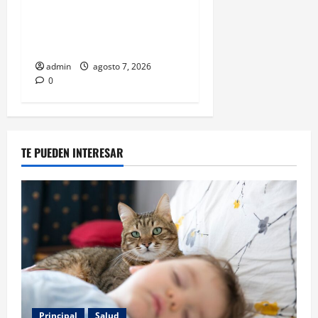
más bellos de People en
Español; estos mexicanos
también aparecen
admin
agosto 7, 2026
0
TE PUEDEN INTERESAR
Principal
Salud