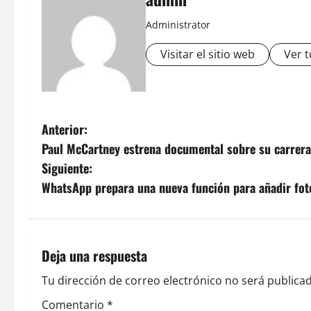
Administrator
Visitar el sitio web
Ver t
N
Anterior:
Paul McCartney estrena documental sobre su carrera
a
Siguiente:
v
WhatsApp prepara una nueva función para añadir foto
e
g
Deja una respuesta
a
Tu dirección de correo electrónico no será publicad
c
Comentario
*