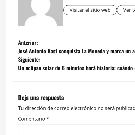
Visitar el sitio web
Ver t
N
Anterior:
José Antonio Kast conquista La Moneda y marca un a
a
Siguiente:
v
Un eclipse solar de 6 minutos hará historia: cuándo
e
g
Deja una respuesta
a
Tu dirección de correo electrónico no será publicad
c
Comentario
*
i