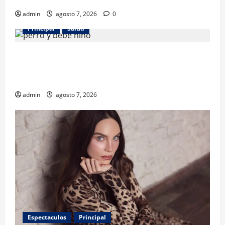
admin
agosto 7, 2026
0
Principal
Salud
¿Tener un perro ayuda a proteger la salud de los
niños? Un estudio revela menos infecciones y uso
de antibióticos
admin
agosto 7, 2026
Espectaculos
Principal