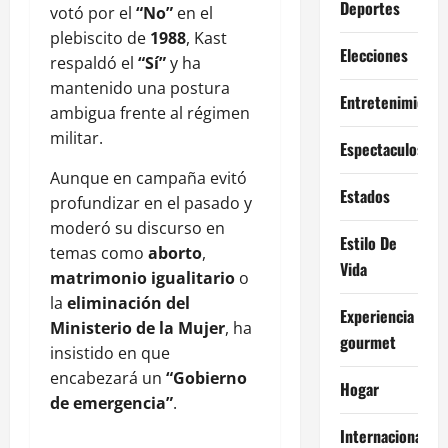
Deportes
votó por el
“No”
en el
plebiscito de
1988
, Kast
Elecciones
respaldó el
“Sí”
y ha
mantenido una postura
Entretenimiento
ambigua frente al régimen
militar.
Espectaculos
Aunque en campaña evitó
Estados
profundizar en el pasado y
moderó su discurso en
Estilo De
temas como
aborto
,
Vida
matrimonio igualitario
o
la
eliminación del
Experiencia
Ministerio de la Mujer
, ha
gourmet
insistido en que
encabezará un
“Gobierno
Hogar
de emergencia”
.
Internacional