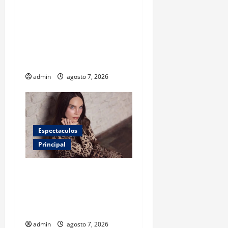
¿Tener un perro ayuda a
proteger la salud de los
niños? Un estudio revela
menos infecciones y uso de
antibióticos
admin
agosto 7, 2026
Espectaculos
Principal
Belinda encabeza a los 50
más bellos de People en
Español; estos mexicanos
también aparecen
admin
agosto 7, 2026