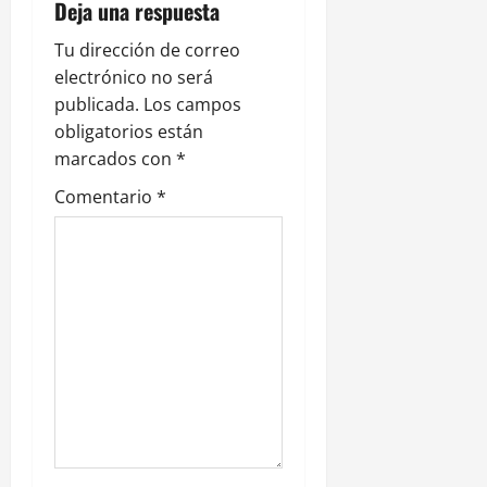
Deja una respuesta
i
Tu dirección de correo
ó
electrónico no será
publicada.
Los campos
n
obligatorios están
marcados con
*
d
Comentario
*
e
e
n
t
r
a