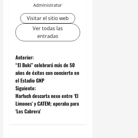
Administrator
Visitar el sitio web
Ver todas las
entradas
N
Anterior:
“El Buki” celebrará más de 50
a
años de éxitos con concierto en
el Estadio GNP
v
Siguiente:
e
Harfuch descarta nexo entre ‘El
Limones’ y CATEM; operaba para
g
‘Los Cabrera’
a
c