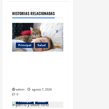
HISTORIAS RELACIONADAS
Principal
Salud
Los gatos también pueden
ser terapeutas: estudio
revela beneficios para niños
con discapacidades del
desarrollo
admin
agosto 7, 2026
0
Principal
Salud