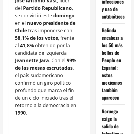
José Antonio Kast
, líder
infecciones
del
Partido Republicano
,
y uso de
se convirtió este
domingo
antibióticos
en el
nuevo presidente de
Belinda
Chile
tras imponerse con
encabeza a
58,1% de los votos
, frente
los 50 más
al
41,8%
obtenido por la
bellos de
candidata de izquierda
People en
Jeannette Jara
. Con el
99%
Español;
de las mesas escrutadas
,
estos
el país sudamericano
mexicanos
confirmó un giro político
también
profundo que marca el fin
aparecen
de un ciclo iniciado tras el
retorno a la democracia en
Noruega
1990
.
exige la
salida de
Infantino y