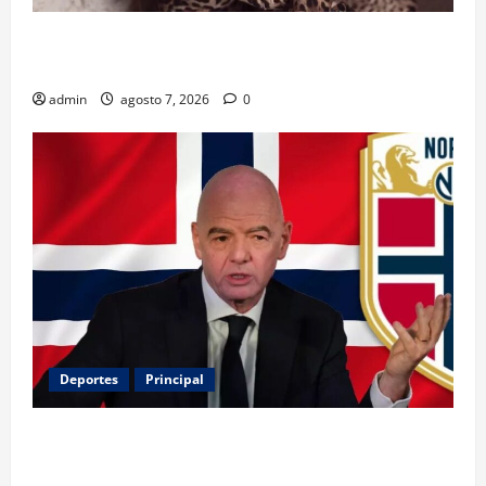
Belinda encabeza a los 50 más bellos de People en
Español; estos mexicanos también aparecen
admin
agosto 7, 2026
0
Deportes
Principal
Noruega exige la salida de Infantino y aumenta la
presión sobre FIFA