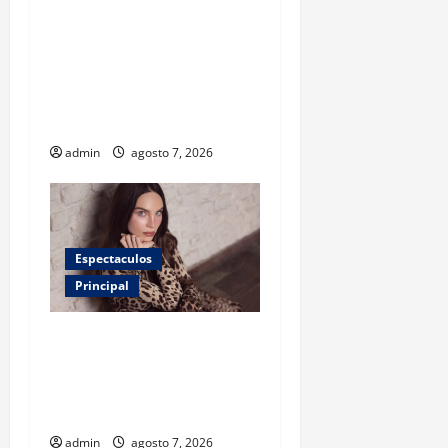
¿Tener un perro ayuda a
proteger la salud de los
niños? Un estudio revela
menos infecciones y uso de
antibióticos
admin
agosto 7, 2026
Espectaculos
Principal
Belinda encabeza a los 50
más bellos de People en
Español; estos mexicanos
también aparecen
admin
agosto 7, 2026