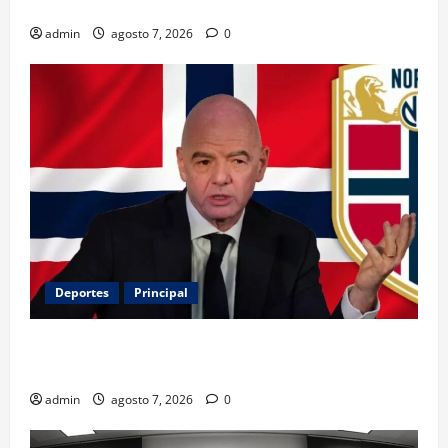
Español; estos mexicanos también aparecen
admin
agosto 7, 2026
0
Deportes
Principal
Noruega exige la salida de Infantino y aumenta la
presión sobre FIFA
admin
agosto 7, 2026
0