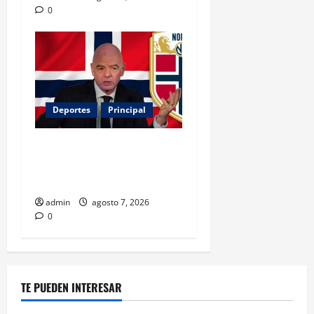
0
Deportes
Principal
Noruega exige la salida de
Infantino y aumenta la
presión sobre FIFA
admin
agosto 7, 2026
0
TE PUEDEN INTERESAR
Principal
Salud