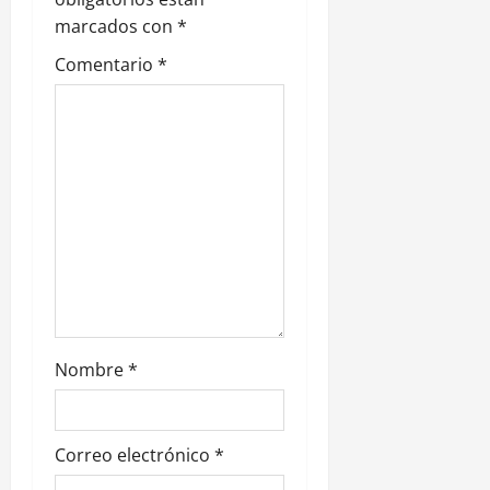
n
marcados con
*
d
Comentario
*
e
e
n
t
r
a
d
Nombre
*
a
s
Correo electrónico
*