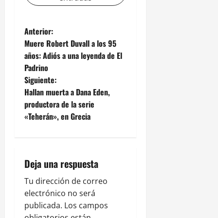
N
Anterior:
Muere Robert Duvall a los 95
a
años: Adiós a una leyenda de El
Padrino
v
Siguiente:
e
Hallan muerta a Dana Eden,
productora de la serie
g
«Teherán», en Grecia
a
c
Deja una respuesta
i
Tu dirección de correo
ó
electrónico no será
publicada.
Los campos
obligatorios están