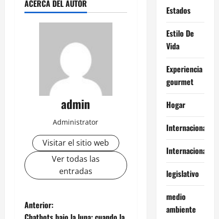
ACERCA DEL AUTOR
Estados
Estilo De
Vida
Experiencia
gourmet
admin
Hogar
Administrator
Internacional
Visitar el sitio web
Internacionales
Ver todas las
entradas
legislativo
medio
N
Anterior:
ambiente
Chatbots bajo la lupa: cuando la