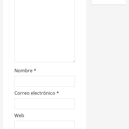
e
n
t
r
a
d
Nombre
*
a
s
Correo electrónico
*
Web