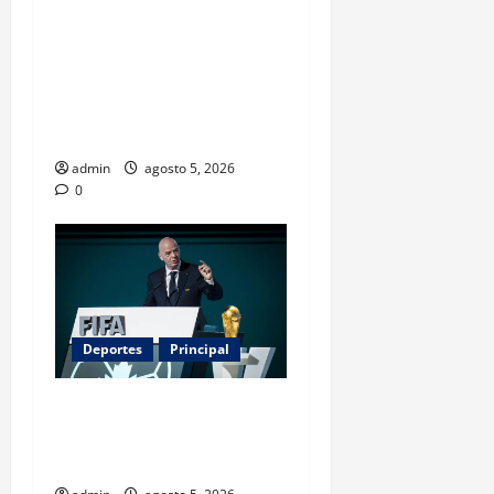
Evacuar en avión privado
por un huracán: el nuevo
servicio que divide
opiniones en Estados
Unidos
admin
agosto 5, 2026
0
Deportes
Principal
Infantino y el Mundial 2030:
¿una jugada para seguir en
FIFA?