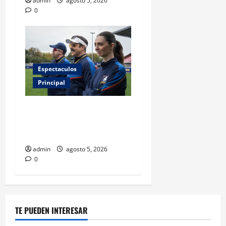
admin
agosto 5, 2026
0
Espectaculos
Principal
Ted Lasso regresa con el
nuevo equipo femenil del
AFC Richmond
admin
agosto 5, 2026
0
TE PUEDEN INTERESAR