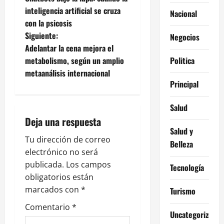
a
inteligencia artificial se cruza
Nacional
con la psicosis
v
Siguiente:
Negocios
e
Adelantar la cena mejora el
metabolismo, según un amplio
Politica
g
metaanálisis internacional
Principal
a
Salud
c
Deja una respuesta
i
Salud y
Tu dirección de correo
Belleza
ó
electrónico no será
publicada.
Los campos
Tecnología
n
obligatorios están
marcados con
*
Turismo
d
Comentario
*
Uncategorized
e