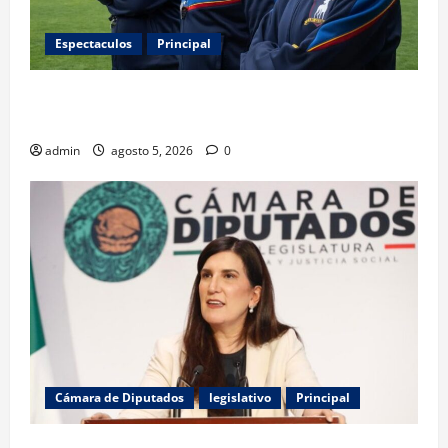
Espectaculos
Principal
Ted Lasso regresa con el nuevo equipo femenil del
AFC Richmond
admin
agosto 5, 2026
0
Cámara de Diputados
legislativo
Principal