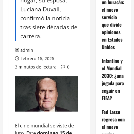
hogar; su esposa,
un huracán:
Luciana Duvall,
el nuevo
servicio
confirmó la noticia
que divide
tras siete décadas de
opiniones
carrera.
en Estados
Unidos
admin
febrero 16, 2026
Infantino y
3 minutos de lectura
0
el Mundial
2030: ¿una
jugada para
seguir en
FIFA?
Ted Lasso
regresa con
El cine mundial se viste de
el nuevo
luto. Este
domingo 15 de