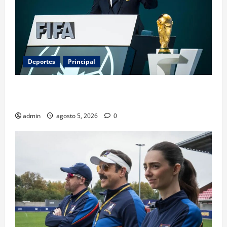
Deportes
Principal
Infantino y el Mundial 2030: ¿una jugada para
seguir en FIFA?
admin
agosto 5, 2026
0