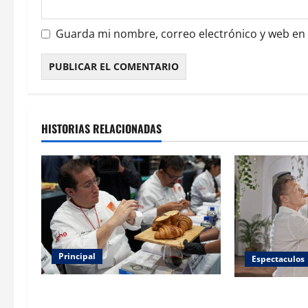
d
a
Guarda mi nombre, correo electrónico y web en
s
HISTORIAS RELACIONADAS
Principal
Espectaculos
Expo Pan 2026 llega a CDMX:
Luis Miguel re