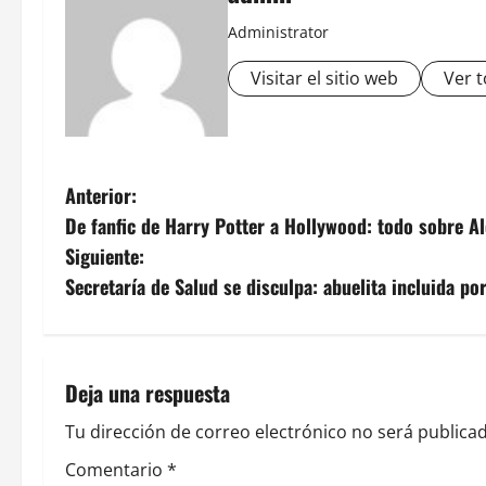
Administrator
Visitar el sitio web
Ver t
N
Anterior:
De fanfic de Harry Potter a Hollywood: todo sobre A
a
Siguiente:
v
Secretaría de Salud se disculpa: abuelita incluida por
e
g
Deja una respuesta
a
Tu dirección de correo electrónico no será publicad
c
Comentario
*