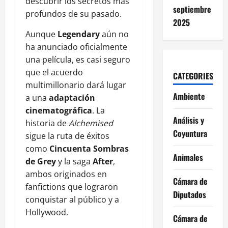
descubrir los secretos más
septiembre
profundos de su pasado.
2025
Aunque
Legendary
aún no
ha anunciado oficialmente
una película, es casi seguro
que el acuerdo
CATEGORIES
multimillonario dará lugar
Ambiente
a una
adaptación
cinematográfica
. La
Análisis y
historia de
Alchemised
Coyuntura
sigue la ruta de éxitos
como
Cincuenta Sombras
Animales
de Grey
y la saga
After
,
ambos originados en
Cámara de
fanfictions que lograron
Diputados
conquistar al público y a
Hollywood.
Cámara de