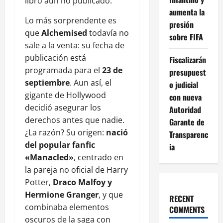
libro aún no publicado.
aumenta la
Lo más sorprendente es
presión
que
Alchemised
todavía no
sobre FIFA
sale a la venta: su fecha de
publicación está
Fiscalizarán
programada para el
23 de
presupuest
septiembre
. Aun así, el
o judicial
gigante de Hollywood
con nueva
decidió asegurar los
Autoridad
derechos antes que nadie.
Garante de
¿La razón? Su origen:
nació
Transparenc
del popular fanfic
ia
«Manacled»
, centrado en
la pareja no oficial de Harry
Potter,
Draco Malfoy y
Hermione Granger
, y que
RECENT
combinaba elementos
COMMENTS
oscuros de la saga con