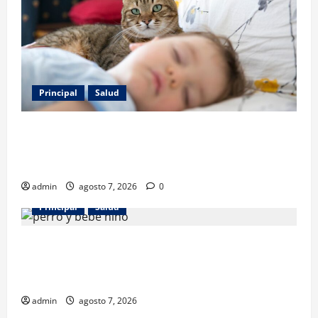
Principal
Salud
Los gatos también pueden ser terapeutas: estudio
revela beneficios para niños con discapacidades del
desarrollo
admin
agosto 7, 2026
0
Principal
Salud
¿Tener un perro ayuda a proteger la salud de los
niños? Un estudio revela menos infecciones y uso
de antibióticos
admin
agosto 7, 2026