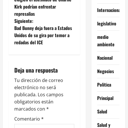
Kirk podrían enfrentar
v
Internacionales
represalias
e
Siguiente:
legislativo
Bad Bunny deja fuera a Estados
g
Unidos de su gira por temor a
medio
redadas del ICE
a
ambiente
c
Nacional
i
Deja una respuesta
Negocios
ó
Tu dirección de correo
Politica
electrónico no será
n
publicada.
Los campos
Principal
obligatorios están
d
marcados con
*
Salud
e
Comentario
*
Salud y