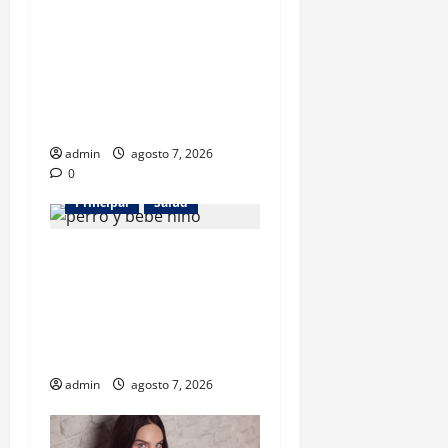
Los gatos también pueden
ser terapeutas: estudio
revela beneficios para niños
con discapacidades del
desarrollo
admin
agosto 7, 2026
0
Principal
Salud
¿Tener un perro ayuda a
proteger la salud de los
niños? Un estudio revela
menos infecciones y uso de
antibióticos
admin
agosto 7, 2026