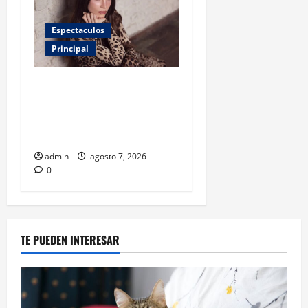
Espectaculos
Principal
Belinda encabeza a los 50
más bellos de People en
Español; estos mexicanos
también aparecen
admin
agosto 7, 2026
0
TE PUEDEN INTERESAR