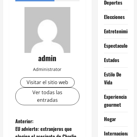
Deportes
Elecciones
Entretenimiento
Espectaculos
admin
Estados
Administrator
Estilo De
Vida
Visitar el sitio web
Ver todas las
Experiencia
entradas
gourmet
Hogar
N
Anterior:
EU advierte: extranjeros que
a
Internacional
elogien el asesinato de Charlie