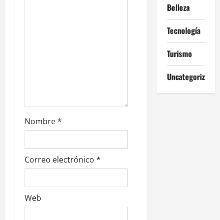
e
Belleza
n
Tecnología
t
Turismo
r
Uncategorized
a
d
Nombre
*
a
s
Correo electrónico
*
Web