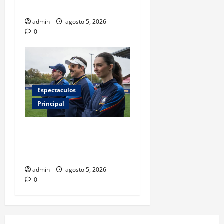
FIFA?
admin
agosto 5, 2026
0
Espectaculos
Principal
Ted Lasso regresa con el
nuevo equipo femenil del
AFC Richmond
admin
agosto 5, 2026
0