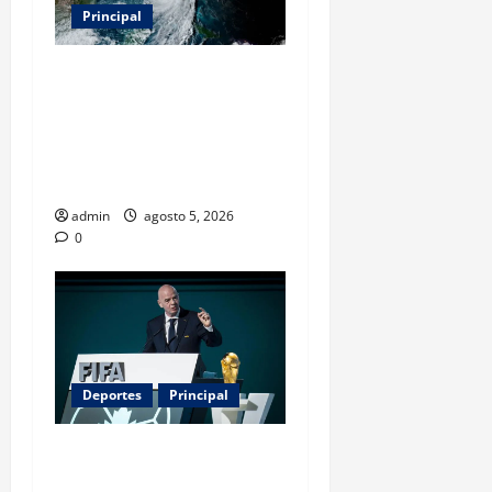
Principal
Evacuar en avión privado
por un huracán: el nuevo
servicio que divide
opiniones en Estados
Unidos
admin
agosto 5, 2026
0
Deportes
Principal
Infantino y el Mundial 2030:
¿una jugada para seguir en