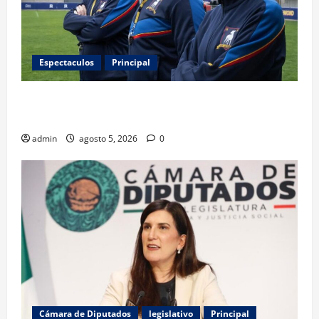
Espectaculos
Principal
Ted Lasso regresa con el nuevo equipo femenil del
AFC Richmond
admin
agosto 5, 2026
0
Cámara de Diputados
legislativo
Principal