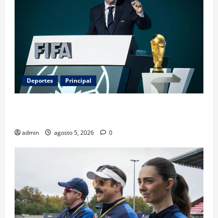
Deportes
Principal
Infantino y el Mundial 2030: ¿una jugada para
seguir en FIFA?
admin
agosto 5, 2026
0