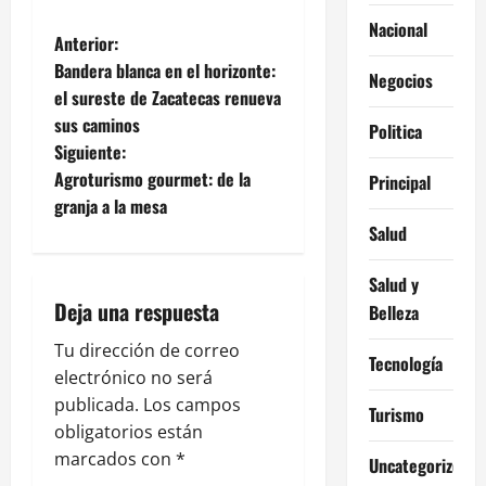
Nacional
N
Anterior:
Bandera blanca en el horizonte:
Negocios
a
el sureste de Zacatecas renueva
sus caminos
v
Politica
Siguiente:
e
Agroturismo gourmet: de la
Principal
granja a la mesa
g
Salud
a
Salud y
Deja una respuesta
Belleza
c
Tu dirección de correo
i
Tecnología
electrónico no será
ó
publicada.
Los campos
Turismo
obligatorios están
n
marcados con
*
Uncategorized