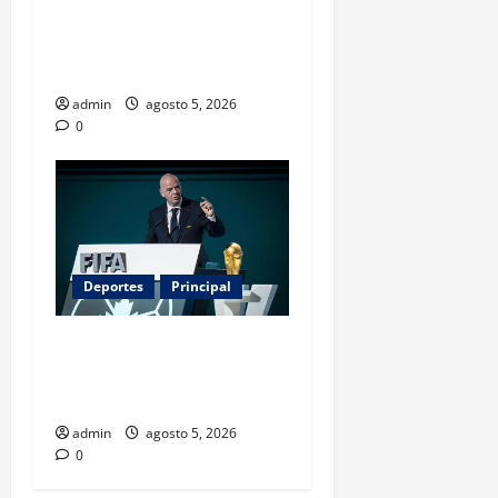
servicio que divide
opiniones en Estados
Unidos
admin
agosto 5, 2026
0
Deportes
Principal
Infantino y el Mundial 2030:
¿una jugada para seguir en
FIFA?
admin
agosto 5, 2026
0