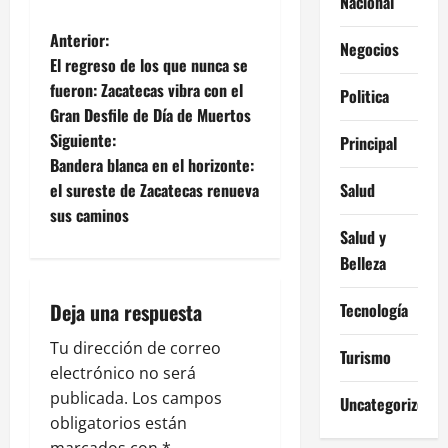
Nacional
N
Anterior:
Negocios
El regreso de los que nunca se
a
fueron: Zacatecas vibra con el
Politica
Gran Desfile de Día de Muertos
v
Siguiente:
Principal
e
Bandera blanca en el horizonte:
el sureste de Zacatecas renueva
Salud
g
sus caminos
Salud y
a
Belleza
c
Deja una respuesta
Tecnología
i
Tu dirección de correo
Turismo
ó
electrónico no será
publicada.
Los campos
Uncategorized
n
obligatorios están
marcados con
*