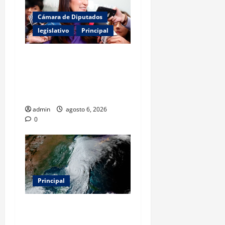
Cámara de Diputados
legislativo
Principal
Kenia López Rabadán exige
auditoría energética y
vigilancia presupuestal por
fracking
admin
agosto 6, 2026
0
Principal
Evacuar en avión privado
por un huracán: el nuevo